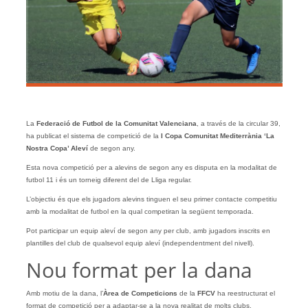
La
Federació de Futbol de la Comunitat Valenciana
, a través de la circular 39,
ha publicat el sistema de competició de la
I Copa Comunitat Mediterrània ‘La
Nostra Copa’ Aleví
de segon any.
Esta nova competició per a alevins de segon any es disputa en la modalitat de
futbol 11 i és un torneig diferent del de Lliga regular.
L’objectiu és que els jugadors alevins tinguen el seu primer contacte competitiu
amb la modalitat de futbol en la qual competiran la següent temporada.
Pot participar un equip aleví de segon any per club, amb jugadors inscrits en
plantilles del club de qualsevol equip aleví (independentment del nivell).
Nou format per la dana
Amb motiu de la dana, l’
Àrea de Competicions
de la
FFCV
ha reestructurat el
format de competició per a adaptar-se a la nova realitat de molts clubs.