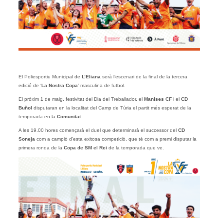
El Poliesportiu Municipal de
L’Eliana
serà l’escenari de la final de la tercera
edició de ‘
La Nostra Copa
’ masculina de futbol.
El pròxim 1 de maig, festivitat del Dia del Treballador, el
Manises CF
i el
CD
Buñol
disputaran en la localitat del Camp de Túria el partit més esperat de la
temporada en la
Comunitat
.
A les 19.00 hores començarà el duel que determinarà el successor del
CD
Soneja
com a campió d’esta exitosa competició, que té com a premi disputar la
primera ronda de la
Copa de SM el Rei
de la temporada que ve.