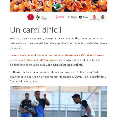
Un camí difícil
Fins a aconseguir esta final, el
Manises CF
i el
CD Buñol
han hagut de deixar
pel camí a cinc rivals en eliminatòries a partit únic -excepte les semifinals- plenes
d’emoció.
La
semifinal que va disputar fa una setmana el
Manises
a
Carcaixent
davant
un Primera FFCV com la
UD Carcaixent
és el millor exemple de la dificultat
d’aconseguir la meta en esta
Copa Comunitat Mediterrània
.
El
Buñol
, finalista en la passada edició, esperava ja en la final després de
guanyar-se el seu lloc en un agònic torn de penals a
Santa Pola
, després del 0-
0 en els dos encontres.