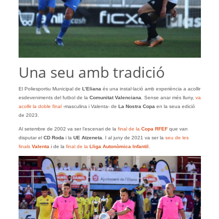
Una seu amb tradició
El Poliesportiu Municipal de
L’Eliana
és una instal·lació amb experiència a acollir
esdeveniments del futbol de la
Comunitat Valenciana
. Sense anar més lluny,
va
acollir la doble final
-masculina i Valenta- de
La Nostra Copa
en la seua edició
de 2023.
Al setembre de 2002 va ser l’escenari de la
final de la
Copa RFEF
que van
disputar el
CD Roda
i la
UE Atzeneta
. I al juny de 2021 va ser la
seu de les
finals
Valenta
i de la
final de la
Lliga Autonòmica Infantil
.