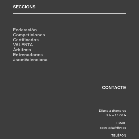
SECCIONS
Federación
Competiciones
Certificados
VALENTA
Árbitræs
Entrenadoræs
#somValenciana
CONTACTE
Dilluns a divendres
9 h a 14.00 h
EMAIL
secretaria@ffcv.es
TELÈFON