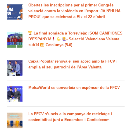
Obertes les inscripcions per al primer Congrés
valencià contra la violència en l’esport ‘JA N’HI HA
PROU!’ que se celebrarà a Elx el 22 d’abril
La final somiada a Torrevieja: ¡SOM CAMPIONES
D’ESPANYA!
- Selecció Valenciana Valenta
sub14
Catalunya (5-0)
Caixa Popular renova el seu acord amb la FFCV i
amplia el seu patrocini de l’Àrea Valenta
MolcaWorld es converteix en espònsor de la FFCV
La FFCV s’uneix a la campanya de reciclatge i
sostenibilitat junt a Ecoembes i Confedecom