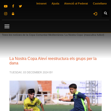
Intranet
Ajuda
Atenció al Federat
Castellano
Totes les notícies de la Copa Comunitat Mediterrànea ‘La Nostra Copa’ (masculina futbol)
La Nostra Copa Aleví reestructura els grups per la
dana
TUESDAY, 03 DECEMBER 2024
BY