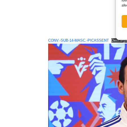
ide
afe
CONV.-SUB-14-MASC.-PICASSENT
Descarg