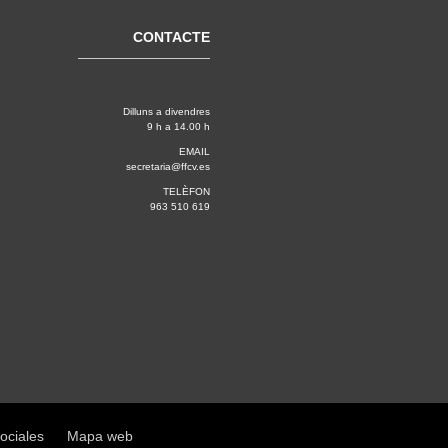
CONTACTE
Dilluns a divendres
9 h a 14.00 h
EMAIL
secretaria@ffcv.es
TELÈFON
963 510 619
sociales
Mapa web