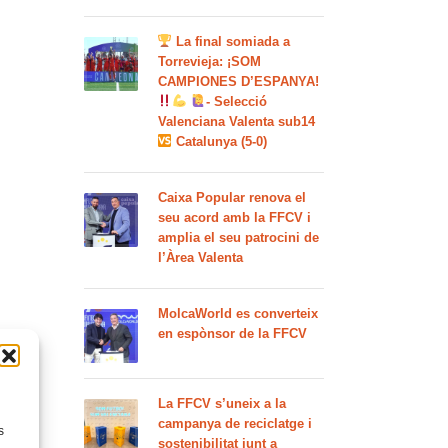
La final somiada a
Torrevieja: ¡SOM
CAMPIONES D’ESPANYA!
- Selecció
Valenciana Valenta sub14
Catalunya (5-0)
Caixa Popular renova el
seu acord amb la FFCV i
amplia el seu patrocini de
l’Àrea Valenta
MolcaWorld es converteix
en espònsor de la FFCV
La FFCV s’uneix a la
campanya de reciclatge i
s
sostenibilitat junt a