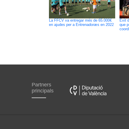
La FFCV va entregar més de 65.000€
Èxit 
en ajudes per a Entrenadoræs en 2022
que p
coord
Partners
principals