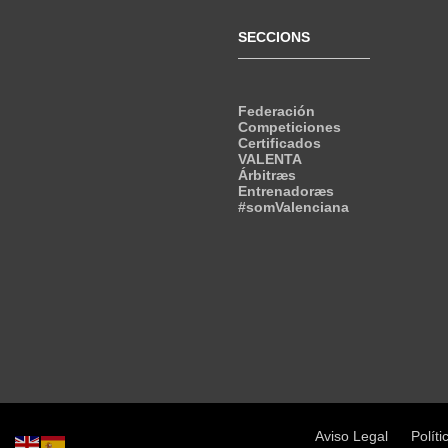
SECCIONS
Federación
Competiciones
Certificados
VALENTA
Árbitræs
Entrenadoræs
#somValenciana
Aviso Legal
Políti