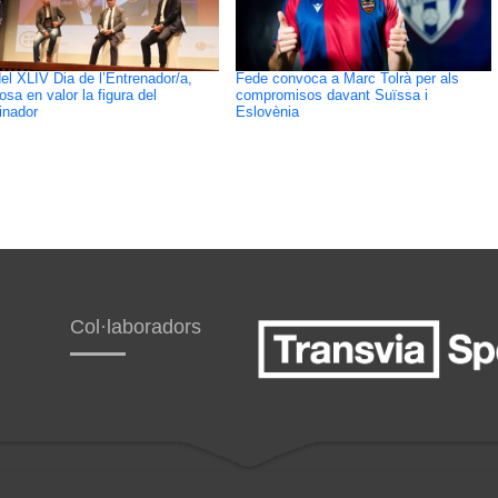
del XLIV Dia de l’Entrenador/a,
Fede convoca a Marc Tolrà per als
osa en valor la figura del
compromisos davant Suïssa i
inador
Eslovènia
Col·laboradors