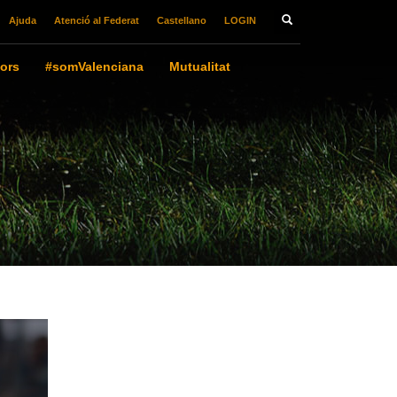
Ajuda
Atenció al Federat
Castellano
LOGIN
ors
#somValenciana
Mutualitat