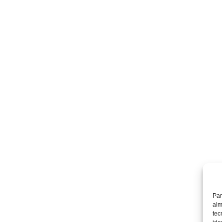
Par
alm
tec