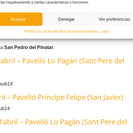
ctar negativamente a ciertas características y funciones.
ga
s
Aceptar
Denegar
Ver preferencias
ntarà al Grup A a
Navarra
,
Melilla
i
Castella i Lleó
en la fase
Política de cookies
Política de privacidad
Aviso Legal
 a
San Pedro del Pinatar
.
abril – Pavelló Lo Pagán (Sant Pere del
 sub14
il – Pavelló Príncipe Felipe (San Javier)
sub14
’abril – Pavelló Lo Pagán (Sant Pere del