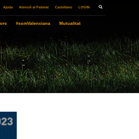
Ajuda
Atenció al Federat
Castellano
LOGIN
ors
#somValenciana
Mutualitat