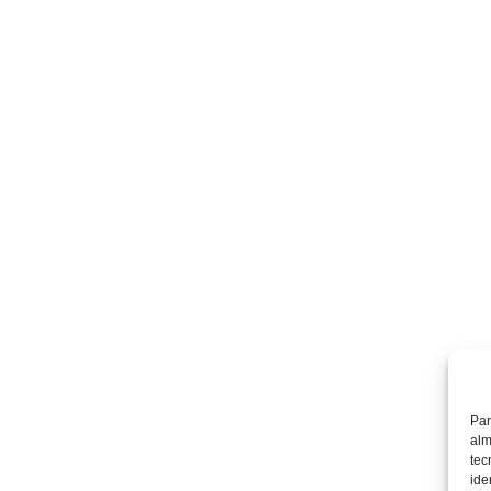
Par
alm
tec
ide