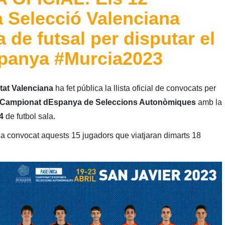
a Selecció Valenciana
de futsal per disputar el
panya #Murcia2023
tat Valenciana
ha fet pública la llista oficial de convocats per
Campionat dEspanya de Seleccions Autonòmiques
amb la
14
de futbol sala.
a convocat aquests 15 jugadors que viatjaran dimarts 18