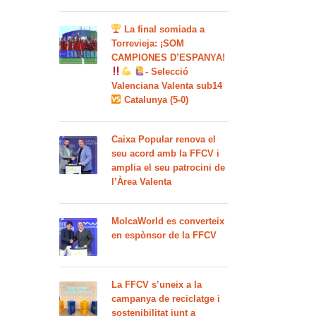
La final somiada a
Torrevieja: ¡SOM
CAMPIONES D’ESPANYA!
- Selecció
Valenciana Valenta sub14
Catalunya (5-0)
Caixa Popular renova el
seu acord amb la FFCV i
amplia el seu patrocini de
l’Àrea Valenta
MolcaWorld es converteix
en espònsor de la FFCV
La FFCV s’uneix a la
campanya de reciclatge i
sostenibilitat junt a