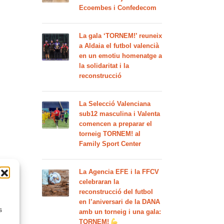
Ecoembes i Confedecom
La gala ‘TORNEM!’ reuneix
a Aldaia el futbol valencià
en un emotiu homenatge a
la solidaritat i la
reconstrucció
La Selecció Valenciana
sub12 masculina i Valenta
comencen a preparar el
torneig TORNEM! al
Family Sport Center
La Agencia EFE i la FFCV
celebraran la
reconstrucció del futbol
en l’aniversari de la DANA
s
amb un torneig i una gala:
TORNEM!