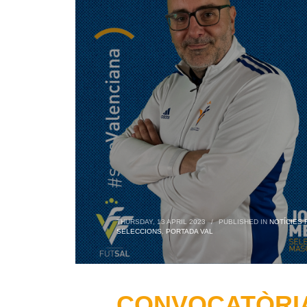
THURSDAY, 13 APRIL 2023
/
PUBLISHED IN
NOTÍCIES 
SELECCIONS
,
PORTADA VAL
CONVOCATÒRIA 