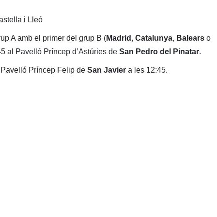
stella i Lleó
rup A amb el primer del grup B (
Madrid
,
Catalunya
,
Balears
o
:45 al Pavelló Príncep d’Astúries de
San Pedro del Pinatar
.
l Pavelló Príncep Felip de
San Javier
a les 12:45.