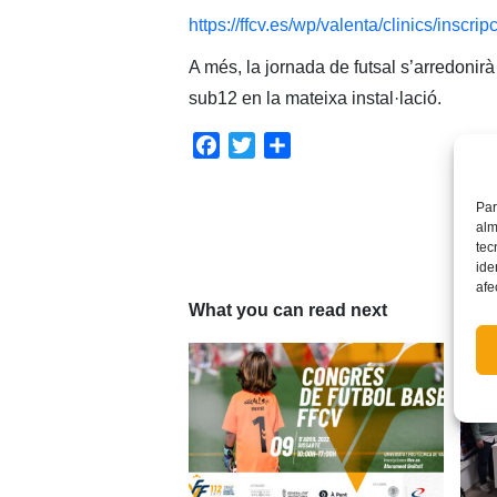
https://ffcv.es/wp/valenta/clinics/inscrip
A més, la jornada de futsal s’arredoni
sub12 en la mateixa instal·lació.
Facebook
Twitter
Share
Par
alm
tec
ide
afe
What you can read next