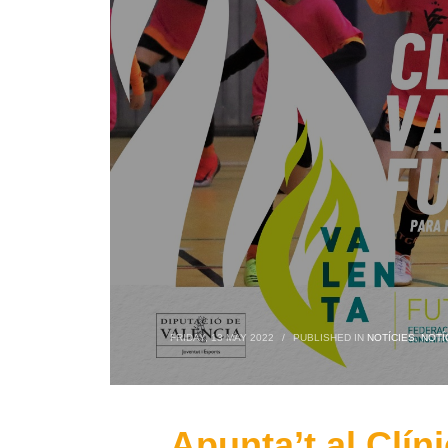
FRIDAY, 13 MAY 2022
/
PUBLISHED IN
NOTÍCIES
,
NOTÍ
Apunta’t al Clín