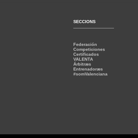
SECCIONS
Federación
Competiciones
Certificados
VALENTA
Árbitræs
Entrenadoræs
#somValenciana