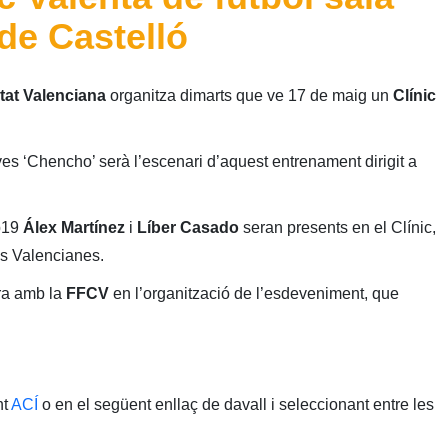
de Castelló
tat Valenciana
organitza dimarts que ve 17 de maig un
Clínic
ves ‘Chencho’ serà l’escenari d’aquest entrenament dirigit a
b19
Álex Martínez
i
Líber Casado
seran presents en el Clínic,
ns Valencianes.
ra amb la
FFCV
en l’organització de l’esdeveniment, que
nt
ACÍ
o en el següent enllaç de davall i seleccionant entre les