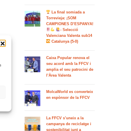
La final somiada a
Torrevieja: ¡SOM
CAMPIONES D’ESPANYA!
- Selecció
Valenciana Valenta sub14
Catalunya (5-0)
Caixa Popular renova el
seu acord amb la FFCV i
s
amplia el seu patrocini de
l’Àrea Valenta
MolcaWorld es converteix
en espònsor de la FFCV
La FFCV s’uneix a la
campanya de reciclatge i
sostenibilitat junt a