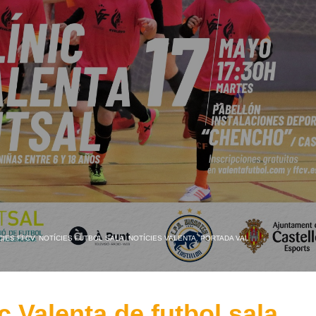
CIES FFCV
,
NOTÍCIES FUTBOL SALA
,
NOTÍCIES VALENTA
,
PORTADA VAL
ic Valenta de futbol sala