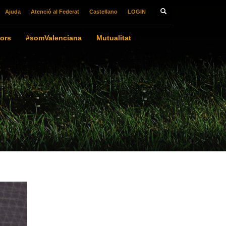
Ajuda
Atenció al Federat
Castellano
LOGIN
ors
#somValenciana
Mutualitat