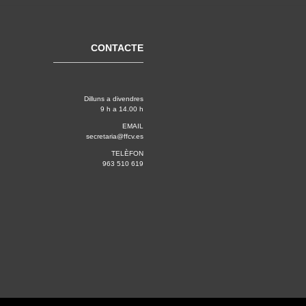
CONTACTE
Dilluns a divendres
9 h a 14.00 h
EMAIL
secretaria@ffcv.es
TELÈFON
963 510 619