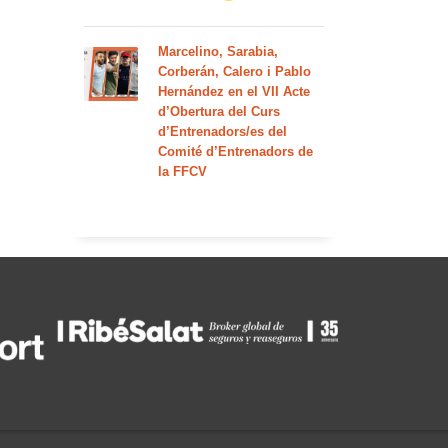
Marcelino, Sarabia,
Corberán, Calero i Pablo
Hernández en el VII Acte
d’Obertura del Curs
d’Entrenadors/es del
Comité d’Entrenadors de
la FFCV