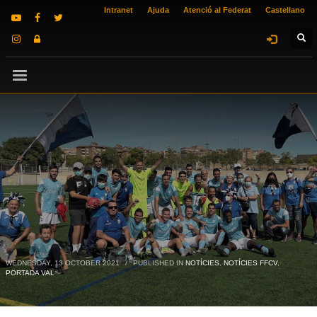
Intranet
Ajuda
Atenció al Federat
Castellano
WEDNESDAY, 13 OCTOBER 2021
/
PUBLISHED IN
NOTÍCIES
,
NOTÍCIES FFCV
,
PORTADA VAL