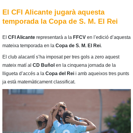
El CFI Alicante jugarà aquesta
temporada la Copa de S. M. El Rei
El
CFI Alicante
representarà a la
FFCV
en l’edició d’aquesta
mateixa temporada en la
Copa de S. M. El Rei
.
El club alacantí s’ha imposat per tres gols a zero aquest
mateix matí al
CD Buñol
en la cinquena jornada de la
lligueta d’accés a la
Copa del Rei
i amb aqueixos tres punts
ja està matemàticament classificat.