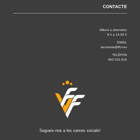
CONTACTE
Dilluns a divendres
9 h a 14.00 h
EMAIL
secretaria@ffcv.es
TELÈFON
963 510 619
Segueix-nos a les xarxes socials!