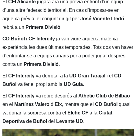
El
CFI Alicante
jugarà ara una prèvia enfront d’un equip
d’una altra federació territorial. En cas d’imposar-se en
aqueixa prèvia, el conjunt dirigit per
José Vicente Lledó
rebrà a un
Primera Divisió
.
CD Buñol
i
CF Intercity
ja van viure aqueixa mateixa
experiència les dues últimes temporades. Tots dos van haver
d’enfrontar-se a equips canaris per a poder jugar després
contra un
Primera Divisió
.
El
CF Intercity
va derrotar a la
UD Gran Tarajal
i el
CD
Buñol
va fer el propi amb la
UD Guia
.
El
CF Intercity
va rebre després al
Athetic Club de Bilbao
en el
Martínez Valero
d’
Elx
, mentre que el
CD Buñol
quasi
va donar la sorpresa contra el
Elche CF
a la
Ciutat
Deportiva de
Buñol
del
Levante UD
.