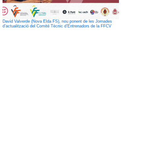
David Valverde (Nova Elda FS), nou ponent de les Jornades
d’actualització del Comité Tècnic d’Entrenadors de la FFCV