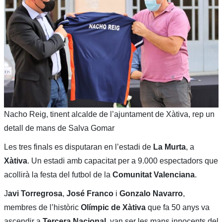
Nacho Reig, tinent alcalde de l’ajuntament de Xàtiva, rep un
detall de mans de Salva Gomar
Les tres finals es disputaran en l’estadi de
La Murta
, a
Xàtiva
. Un estadi amb capacitat per a 9.000 espectadors que
acollirà la festa del futbol de la
Comunitat Valenciana
.
J
avi Torregrosa
,
José Franco
i
Gonzalo Navarro
,
membres de l’històric
Olímpic de Xàtiva
que fa 50 anys va
ascendir a
Tercera Nacional
, van ser les mans innocents del