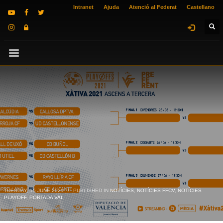
Intranet
Ajuda
Atenció al Federat
Castellano
TUESDAY, 15 JUNE 2021
/
PUBLISHED IN
NOTÍCIES
,
NOTÍCIES FFCV
,
NOTÍCIES
PLAYOFF
,
PORTADA VAL