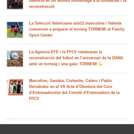
valencià en un emotiu homenatge a la solidaritat i la
reconstrucció
La Selecció Valenciana sub12 masculina i Valenta
comencen a preparar el torneig TORNEM! al Family
Sport Center
La Agencia EFE i la FFCV celebraran la
reconstrucció del futbol en l’aniversari de la DANA
amb un torneig i una gala: TORNEM!
Marcelino, Sarabia, Corberán, Calero i Pablo
Hernández en el VII Acte d’Obertura del Curs
d’Entrenadors/es del Comité d’Entrenadors de la
FFCV