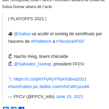
Salva Gomar abans de l’acte
| PLAYOFFS 2021 |
@Xativa
va acollir el sorteig de semifinals per
l'ascens de
#Preferent
a
#TerceraRFEF
Nacho Reig, tinent d'alcalde
@Salvador_Gomar
, president FFCV
https://t.co/qNYFyRyYPp
#Xàtiva2021
#SomFutbol
pic.twitter.com/vHCWCyuuMl
— FFCV (@FFCV_info)
June 15, 2021