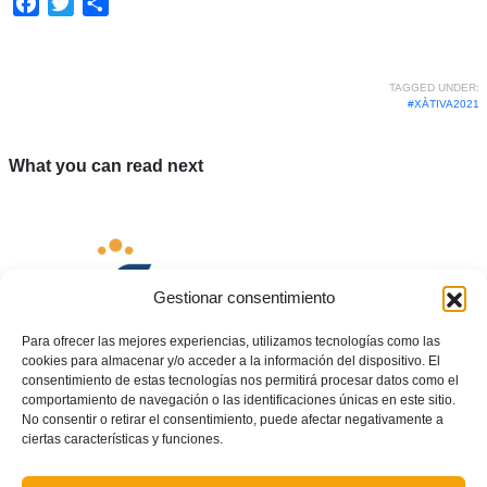
Facebook
Twitter
Share
TAGGED UNDER:
#XÀTIVA2021
What you can read next
Gestionar consentimiento
Para ofrecer las mejores experiencias, utilizamos tecnologías como las
cookies para almacenar y/o acceder a la información del dispositivo. El
consentimiento de estas tecnologías nos permitirá procesar datos como el
comportamiento de navegación o las identificaciones únicas en este sitio.
No consentir o retirar el consentimiento, puede afectar negativamente a
ciertas características y funciones.
COMUNICAT OFICIAL – La FFCV suspén la pròxima jornada a causa del
temporal