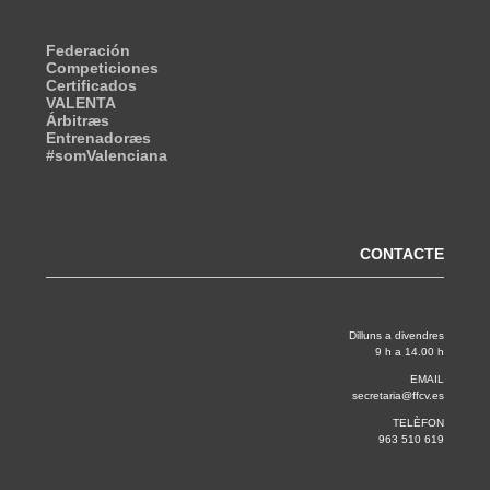
Federación
Competiciones
Certificados
VALENTA
Árbitræs
Entrenadoræs
#somValenciana
CONTACTE
Dilluns a divendres
9 h a 14.00 h
EMAIL
secretaria@ffcv.es
TELÈFON
963 510 619