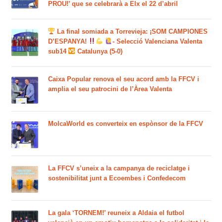
PROU!’ que se celebrarà a Elx el 22 d’abril
La final somiada a Torrevieja: ¡SOM CAMPIONES
D’ESPANYA!
- Selecció Valenciana Valenta
sub14
Catalunya (5-0)
Caixa Popular renova el seu acord amb la FFCV i
amplia el seu patrocini de l’Àrea Valenta
MolcaWorld es converteix en espònsor de la FFCV
La FFCV s’uneix a la campanya de reciclatge i
sostenibilitat junt a Ecoembes i Confedecom
La gala ‘TORNEM!’ reuneix a Aldaia el futbol