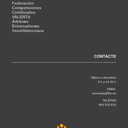
Federación
Competiciones
Certificados
VALENTA
Árbitræs
Entrenadoræs
#somValenciana
CONTACTE
Dilluns a divendres
9 h a 14.00 h
EMAIL
secretaria@ffcv.es
TELÈFON
963 510 619