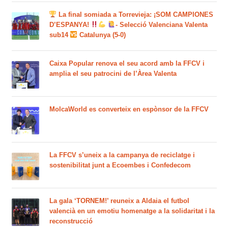
La final somiada a Torrevieja: ¡SOM CAMPIONES
D’ESPANYA!
- Selecció Valenciana Valenta
sub14
Catalunya (5-0)
Caixa Popular renova el seu acord amb la FFCV i
amplia el seu patrocini de l’Àrea Valenta
MolcaWorld es converteix en espònsor de la FFCV
La FFCV s’uneix a la campanya de reciclatge i
sostenibilitat junt a Ecoembes i Confedecom
La gala ‘TORNEM!’ reuneix a Aldaia el futbol
valencià en un emotiu homenatge a la solidaritat i la
reconstrucció