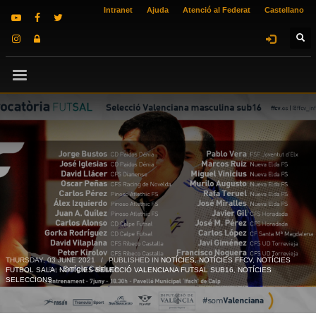
Intranet
Ajuda
Atenció al Federat
Castellano
THURSDAY, 03 JUNE 2021
/
PUBLISHED IN
NOTÍCIES
,
NOTÍCIES FFCV
,
NOTÍCIES
FUTBOL SALA
,
NOTÍCIES SELECCIÓ VALENCIANA FUTSAL SUB16
,
NOTÍCIES
SELECCIONS