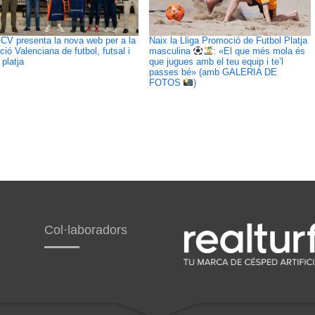
CV presenta la nova web per a la
Naix la Lliga Promoció de Futbol Platja
ció Valenciana de futbol, futsal i
masculina
: «El que més mola és
 platja
que jugues amb el teu equip i te’l
passes bé» (amb GALERIA DE
FOTOS
)
Col·laboradors