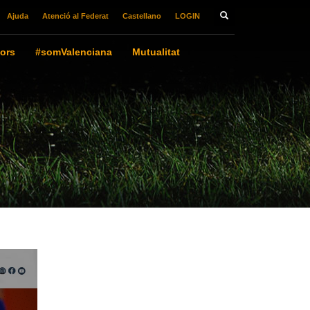
Ajuda
Atenció al Federat
Castellano
LOGIN
ors
#somValenciana
Mutualitat