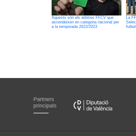
Aquests són els àrbitres FFCV que
La FF
ascendeixen en categoria nacional per
Selec
a la temporada 2022/2023
futbol
Partners
principals