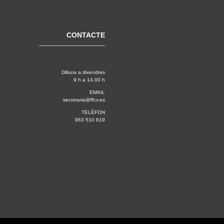
CONTACTE
Dilluns a divendres
9 h a 14.00 h
EMAIL
secretaria@ffcv.es
TELÈFON
963 510 619