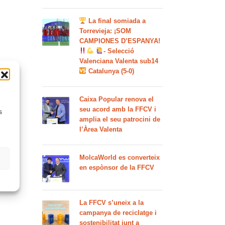
La final somiada a
Torrevieja: ¡SOM
CAMPIONES D’ESPANYA!
- Selecció
Valenciana Valenta sub14
Catalunya (5-0)
Caixa Popular renova el
seu acord amb la FFCV i
s
amplia el seu patrocini de
l’Àrea Valenta
MolcaWorld es converteix
en espònsor de la FFCV
La FFCV s’uneix a la
campanya de reciclatge i
sostenibilitat junt a