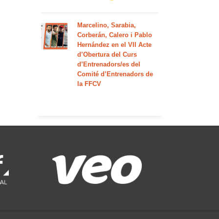
Marcelino, Sarabia,
Corberán, Calero i Pablo
Hernández en el VII Acte
d’Obertura del Curs
d’Entrenadors/es del
Comité d’Entrenadors de
la FFCV