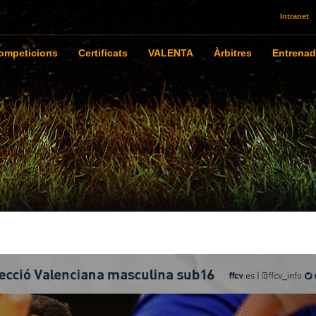
Intranet
ompeticions
Certificats
VALENTA
Àrbitres
Entrenad