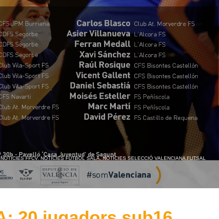
,
NOTÍCIES FFCV
,
NOTÍCIES FUTBOL SALA
,
NOTÍCIES SELECCIÓ VALENCIANA FUTSAL
 20 jugadors sub16