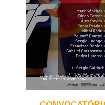
WEDNESDAY, 19 MAY 2021
/
PUBLISHED IN
NOTÍCIES
SUB16
,
NOTÍCIES SELECCIONS
,
PORTADA VAL
CONVOCATÒRIA: