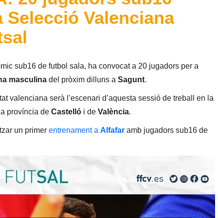
a Selecció Valenciana
tsal
mic sub16 de futbol sala, ha convocat a 20 jugadors per a
ana masculina
del pròxim dilluns a
Sagunt
.
itat valenciana serà l’escenari d’aquesta sessió de treball en la
la província de
Castelló
i de
València
.
itzar un primer
entrenament a
Alfafar
amb jugadors sub16 de