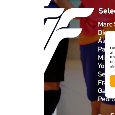
Par
alm
tec
ide
afe