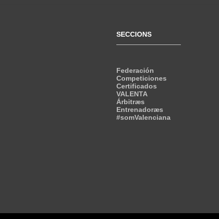
SECCIONS
Federación
Competiciones
Certificados
VALENTA
Árbitræs
Entrenadoræs
#somValenciana