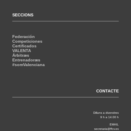
SECCIONS
Federación
Competiciones
Certificados
VALENTA
Árbitræs
Entrenadoræs
#somValenciana
CONTACTE
Dilluns a divendres
9 h a 14.00 h
EMAIL
secretaria@ffcv.es