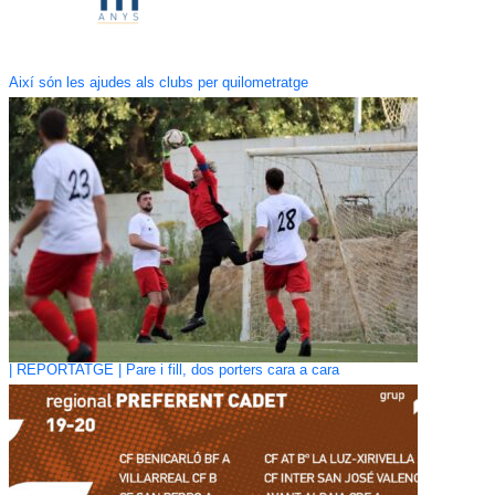
Així són les ajudes als clubs per quilometratge
| REPORTATGE | Pare i fill, dos porters cara a cara