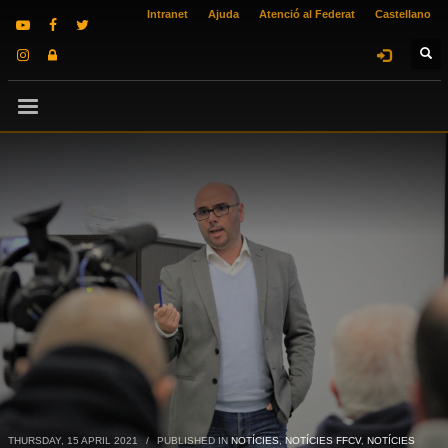
Intranet
Ajuda
Atenció al Federat
Castellano
THURSDAY, 15 APRIL 2021
/
PUBLISHED IN
NOTÍCIES
,
NOTÍCIES FFCV
,
NOTÍCIES