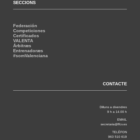
SECCIONS
Federación
Competiciones
Certificados
VALENTA
Árbitræs
Entrenadoræs
#somValenciana
CONTACTE
Dilluns a divendres
9 h a 14.00 h
EMAIL
secretaria@ffcv.es
TELÈFON
963 510 619