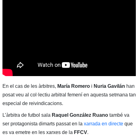
En el cas de les àrbitres,
María Romero
i
Nuria Gavilán
han
posat veu al col·lectiu arbitral femení en aquesta setmana tan
especial de reivindicacions.
L’àrbitra de futbol sala
Raquel González Ruano
també va
ser protagonista dimarts passat en la
xarrada en directe
que
es va emetre en les xarxes de la
FFCV
.