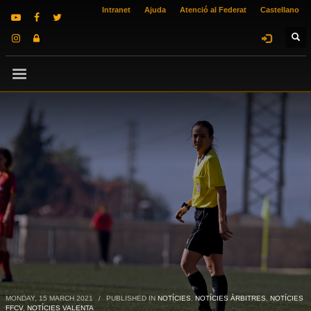
Intranet
Ajuda
Atenció al Federat
Castellano
MONDAY, 15 MARCH 2021
/
PUBLISHED IN
NOTÍCIES
,
NOTÍCIES ÀRBITRES
,
NOTÍCIES
FFCV
,
NOTÍCIES VALENTA