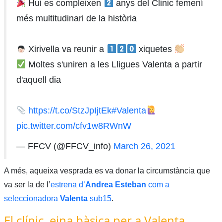
Hui es compleixen
anys del Clinic femení
més multitudinari de la història
Xirivella va reunir a
xiquetes
Moltes s'uniren a les Lligues Valenta a partir
d'aquell dia
https://t.co/StzJpIjtEk
#Valenta
pic.twitter.com/cfv1w8RWnW
— FFCV (@FFCV_info)
March 26, 2021
A més, aqueixa vesprada es va donar la circumstància que
va ser la de l’
estrena d’
Andrea Esteban
com a
seleccionadora
Valenta
sub15
.
El clínic, eina bàsica per a Valenta