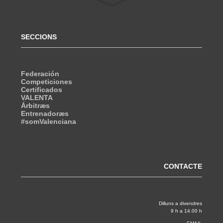
SECCIONS
Federación
Competiciones
Certificados
VALENTA
Árbitræs
Entrenadoræs
#somValenciana
CONTACTE
Dilluns a divendres
9 h a 14.00 h