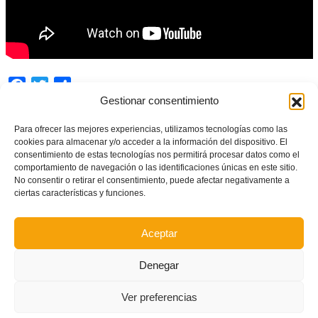
Facebook
Twitter
Share
Gestionar consentimiento
Para ofrecer las mejores experiencias, utilizamos tecnologías como las
TAGGED UNDER:
cookies para almacenar y/o acceder a la información del dispositivo. El
VALENTA
consentimiento de estas tecnologías nos permitirá procesar datos como el
comportamiento de navegación o las identificaciones únicas en este sitio.
No consentir o retirar el consentimiento, puede afectar negativamente a
What you can read next
ciertas características y funciones.
Aceptar
Denegar
Ver preferencias