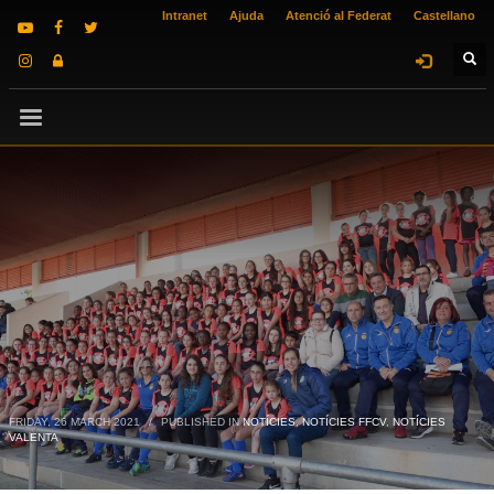
Intranet
Ajuda
Atenció al Federat
Castellano
FRIDAY, 26 MARCH 2021
/
PUBLISHED IN
NOTÍCIES
,
NOTÍCIES FFCV
,
NOTÍCIES
VALENTA