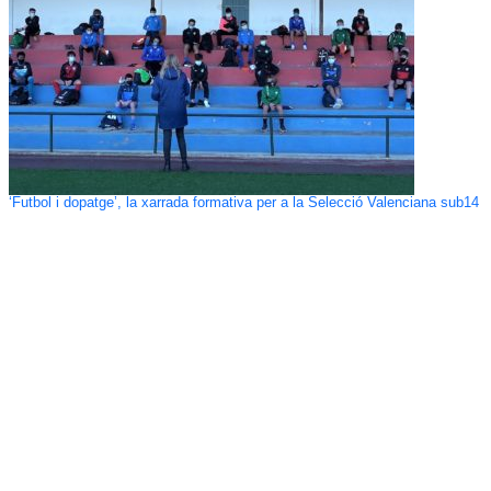
‘Futbol i dopatge’, la xarrada formativa per a la Selecció Valenciana sub14