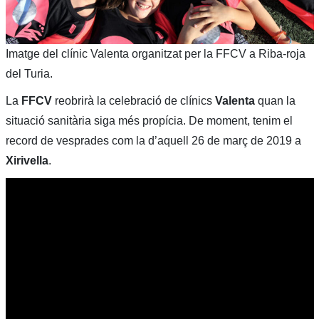
Imatge del clínic Valenta organitzat per la FFCV a Riba-roja
del Turia.
La
FFCV
reobrirà la celebració de clínics
Valenta
quan la
situació sanitària siga més propícia. De moment, tenim el
record de vesprades com la d’aquell 26 de març de 2019 a
Xirivella
.