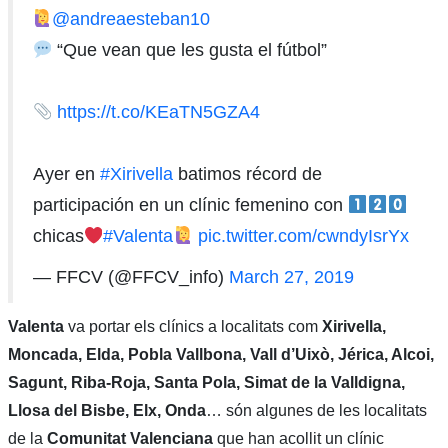
@andreaesteban10
“Que vean que les gusta el fútbol”
https://t.co/KEaTN5GZA4
Ayer en
#Xirivella
batimos récord de
participación en un clínic femenino con
chicas
#Valenta
pic.twitter.com/cwndyIsrYx
— FFCV (@FFCV_info)
March 27, 2019
Valenta
va portar els clínics a localitats com
Xirivella,
Moncada, Elda, Pobla Vallbona, Vall d’Uixò, Jérica, Alcoi,
Sagunt, Riba-Roja, Santa Pola, Simat de la Valldigna,
Llosa del Bisbe, Elx, Onda
… són algunes de les localitats
de la
Comunitat Valenciana
que han acollit un clínic