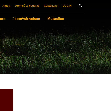
Ajuda
Atenció al Federat
Castellano
LOGIN
ors
#somValenciana
Mutualitat