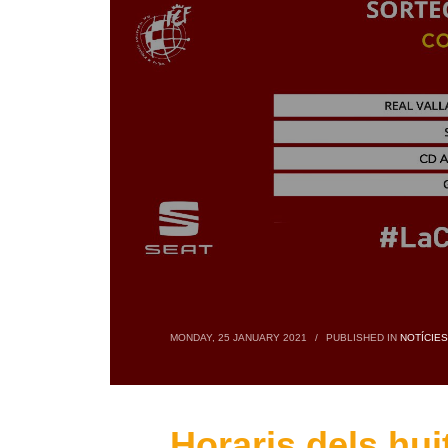
MONDAY, 25 JANUARY 2021
/
PUBLISHED IN
NOTÍCIES
Horaris dels hui