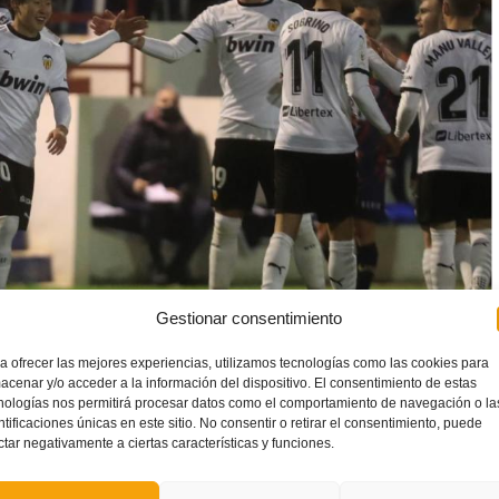
Gestionar consentimiento
a ofrecer las mejores experiencias, utilizamos tecnologías como las cookies para
acenar y/o acceder a la información del dispositivo. El consentimiento de estas
nologías nos permitirá procesar datos como el comportamiento de navegación o la
’actual campió de Copa, el
Valencia CF
, viatge a terres
ntificaciones únicas en este sitio. No consentir o retirar el consentimiento, puede
natòria davant el
Sevilla
. Aquesta tindrà lloc a les 19.00 hores
ctar negativamente a ciertas características y funciones.
uán.