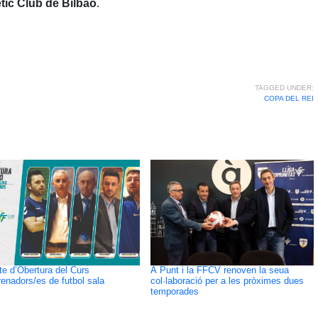
tic Club de Bilbao
.
TAGGED UNDER:
COPA DEL REI
te d’Obertura del Curs
À Punt i la FFCV renoven la seua
renadors/es de futbol sala
col·laboració per a les pròximes dues
temporades