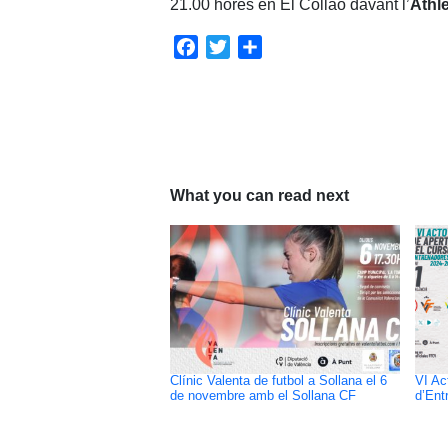
21.00 hores en El Collao davant l’
Athle
Facebook
Twitter
Share
What you can read next
Clínic Valenta de futbol a Sollana el 6
VI Ac
de novembre amb el Sollana CF
d’Ent