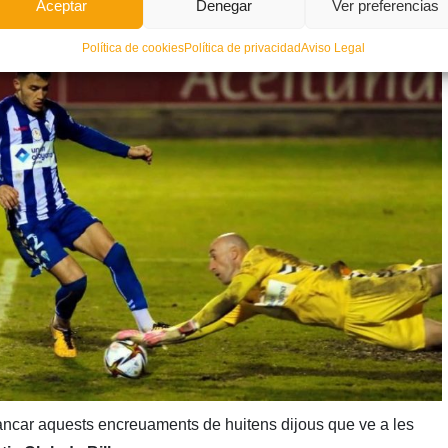
Aceptar
Denegar
Ver preferencias
Política de cookies
Política de privacidad
Aviso Legal
tancar aquests encreuaments de huitens dijous que ve a les