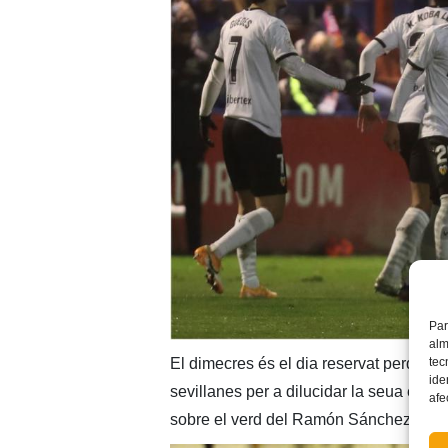
Par
alm
tec
El dimecres és el dia reservat perquè l
ide
sevillanes per a dilucidar la seua elimi
afe
sobre el verd del Ramón Sánchez-Pizj