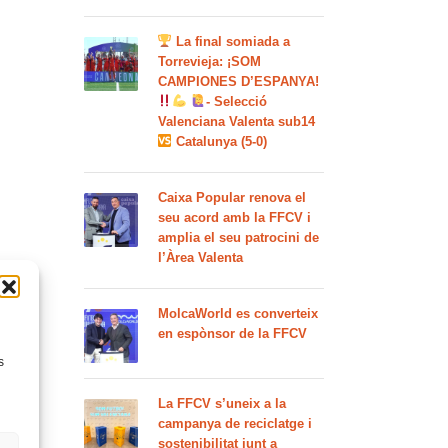
La final somiada a
Torrevieja: ¡SOM
CAMPIONES D’ESPANYA!
- Selecció
Valenciana Valenta sub14
Catalunya (5-0)
Caixa Popular renova el
seu acord amb la FFCV i
amplia el seu patrocini de
l’Àrea Valenta
MolcaWorld es converteix
en espònsor de la FFCV
s
La FFCV s’uneix a la
campanya de reciclatge i
sostenibilitat junt a