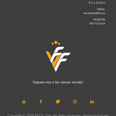
9 h a 14.00 h
EMAIL
secretaria@ffcv.es
TELÈFON
963 510 619
Segueix-nos a les xarxes socials!
Copyright © 2019 FFCV. Tots els drets reservats. desenvolupat per