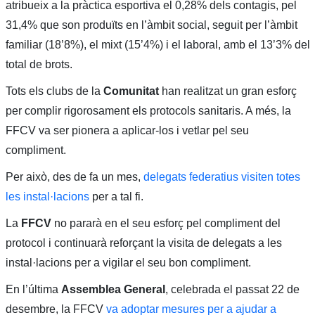
atribueix a la pràctica esportiva el 0,28% dels contagis, pel
31,4% que son produïts en l’àmbit social, seguit per l’àmbit
familiar (18’8%), el mixt (15’4%) i el laboral, amb el 13’3% del
total de brots.
Tots els clubs de la
Comunitat
han realitzat un gran esforç
per complir rigorosament els protocols sanitaris. A més, la
FFCV va ser pionera a aplicar-los i vetlar pel seu
compliment.
Per això, des de fa un mes,
delegats federatius visiten totes
les instal·lacions
per a tal fi.
La
FFCV
no pararà en el seu esforç pel compliment del
protocol i continuarà reforçant la visita de delegats a les
instal·lacions per a vigilar el seu bon compliment.
En l’última
Assemblea General
, celebrada el passat 22 de
desembre, la FFCV
va adoptar mesures per a ajudar a