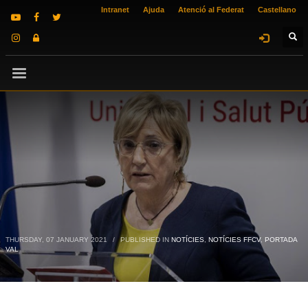
Intranet
Ajuda
Atenció al Federat
Castellano
THURSDAY, 07 JANUARY 2021
/
PUBLISHED IN
NOTÍCIES
,
NOTÍCIES FFCV
,
PORTADA
VAL