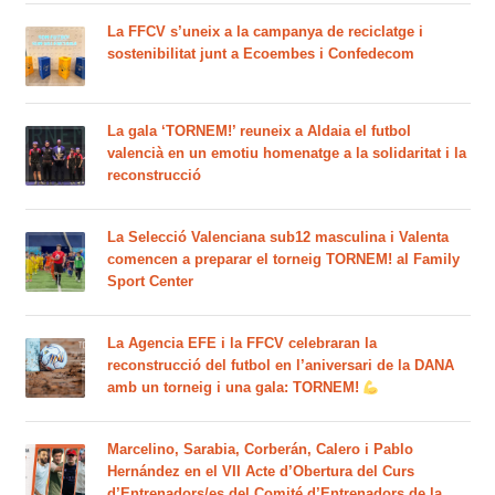
La FFCV s’uneix a la campanya de reciclatge i
sostenibilitat junt a Ecoembes i Confedecom
La gala ‘TORNEM!’ reuneix a Aldaia el futbol
valencià en un emotiu homenatge a la solidaritat i la
reconstrucció
La Selecció Valenciana sub12 masculina i Valenta
comencen a preparar el torneig TORNEM! al Family
Sport Center
La Agencia EFE i la FFCV celebraran la
reconstrucció del futbol en l’aniversari de la DANA
amb un torneig i una gala: TORNEM!
Marcelino, Sarabia, Corberán, Calero i Pablo
Hernández en el VII Acte d’Obertura del Curs
d’Entrenadors/es del Comité d’Entrenadors de la