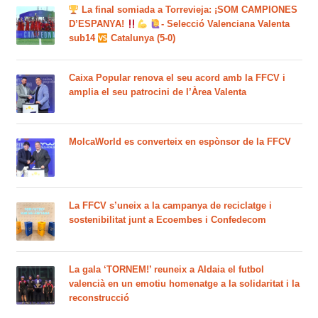
La final somiada a Torrevieja: ¡SOM CAMPIONES
D’ESPANYA!
- Selecció Valenciana Valenta
sub14
Catalunya (5-0)
Caixa Popular renova el seu acord amb la FFCV i
amplia el seu patrocini de l’Àrea Valenta
MolcaWorld es converteix en espònsor de la FFCV
La FFCV s’uneix a la campanya de reciclatge i
sostenibilitat junt a Ecoembes i Confedecom
La gala ‘TORNEM!’ reuneix a Aldaia el futbol
valencià en un emotiu homenatge a la solidaritat i la
reconstrucció