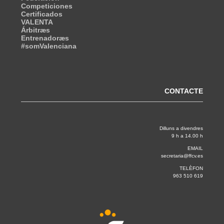
Competiciones
Certificados
VALENTA
Árbitræs
Entrenadoræs
#somValenciana
CONTACTE
Dilluns a divendres
9 h a 14.00 h
EMAIL
secretaria@ffcv.es
TELÈFON
963 510 619