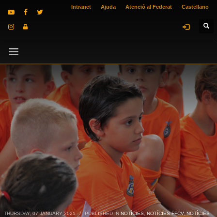
Intranet
Ajuda
Atenció al Federat
Castellano
THURSDAY, 07 JANUARY 2021
/
PUBLISHED IN
NOTÍCIES
,
NOTÍCIES FFCV
,
NOTÍCIES