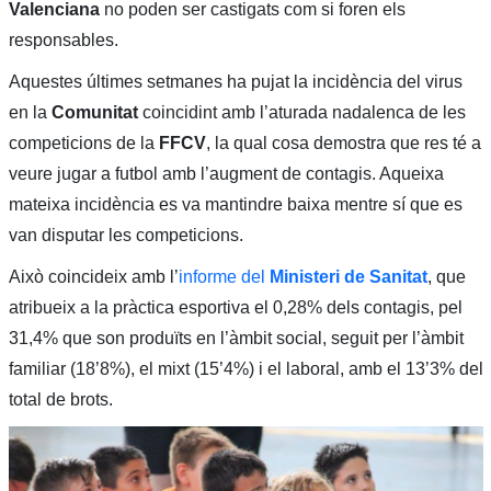
Valenciana
no poden ser castigats com si foren els
responsables.
Aquestes últimes setmanes ha pujat la incidència del virus
en la
Comunitat
coincidint amb l’aturada nadalenca de les
competicions de la
FFCV
, la qual cosa demostra que res té a
veure jugar a futbol amb l’augment de contagis. Aqueixa
mateixa incidència es va mantindre baixa mentre sí que es
van disputar les competicions.
Això coincideix amb l’
informe del
Ministeri de Sanitat
, que
atribueix a la pràctica esportiva el 0,28% dels contagis, pel
31,4% que son produïts en l’àmbit social, seguit per l’àmbit
familiar (18’8%), el mixt (15’4%) i el laboral, amb el 13’3% del
total de brots.