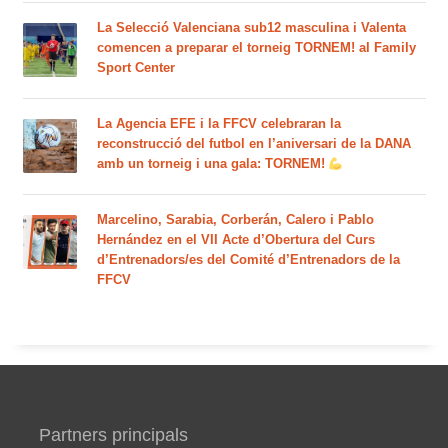
La Selecció Valenciana sub12 masculina i Valenta
comencen a preparar el torneig TORNEM! al Family
Sport Center
La Agencia EFE i la FFCV celebraran la
reconstrucció del futbol en l’aniversari de la DANA
amb un torneig i una gala: TORNEM!
Marcelino, Sarabia, Corberán, Calero i Pablo
Hernández en el VII Acte d’Obertura del Curs
d’Entrenadors/es del Comité d’Entrenadors de la
FFCV
Partners principals