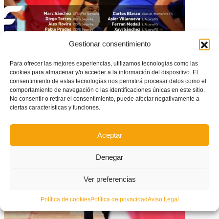
Gestionar consentimiento
Para ofrecer las mejores experiencias, utilizamos tecnologías como las
cookies para almacenar y/o acceder a la información del dispositivo. El
consentimiento de estas tecnologías nos permitirá procesar datos como el
comportamiento de navegación o las identificaciones únicas en este sitio.
No consentir o retirar el consentimiento, puede afectar negativamente a
CONVOCATÒRIA: 20 jugadors sub16 convocats per la Selecció
ciertas características y funciones.
Valenciana masculina de futsal
Aceptar
Denegar
Ver preferencias
Política de cookies
Política de privacidad
Aviso Legal