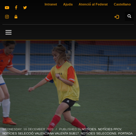
Intranet
Ajuda
Atenció al Federat
Castellano
WEDNESDAY, 16 DECEMBER 2020
/
PUBLISHED IN
NOTÍCIES
,
NOTÍCIES FFCV
,
NOTÍCIES SELECCIÓ VALENCIANA VALENTA SUB17
,
NOTÍCIES SELECCIONS
,
PORTADA