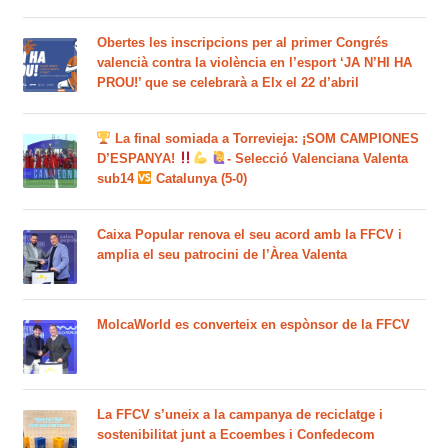
Obertes les inscripcions per al primer Congrés
valencià contra la violència en l’esport ‘JA N’HI HA
PROU!’ que se celebrarà a Elx el 22 d’abril
La final somiada a Torrevieja: ¡SOM CAMPIONES
D’ESPANYA!
- Selecció Valenciana Valenta
sub14
Catalunya (5-0)
Caixa Popular renova el seu acord amb la FFCV i
amplia el seu patrocini de l’Àrea Valenta
MolcaWorld es converteix en espònsor de la FFCV
La FFCV s’uneix a la campanya de reciclatge i
sostenibilitat junt a Ecoembes i Confedecom