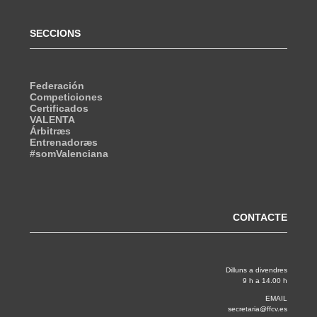
SECCIONS
Federación
Competiciones
Certificados
VALENTA
Árbitræs
Entrenadoræs
#somValenciana
CONTACTE
Dilluns a divendres
9 h a 14.00 h
EMAIL
secretaria@ffcv.es