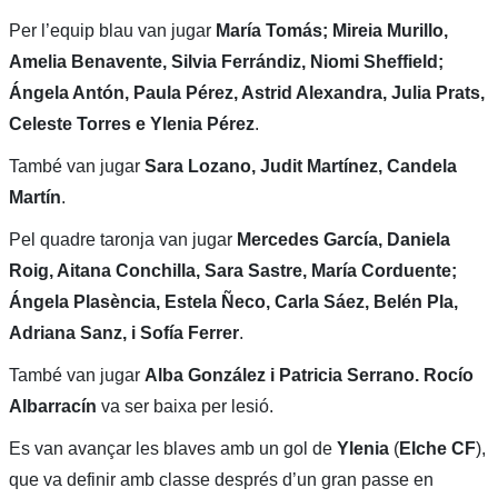
Per l’equip blau van jugar
María Tomás; Mireia Murillo,
Amelia Benavente, Silvia Ferrándiz, Niomi Sheffield;
Ángela Antón, Paula Pérez, Astrid Alexandra, Julia Prats,
Celeste Torres e Ylenia Pérez
.
També van jugar
Sara Lozano, Judit Martínez, Candela
Martín
.
Pel quadre taronja van jugar
Mercedes García, Daniela
Roig, Aitana Conchilla, Sara Sastre, María Corduente;
Ángela Plasència, Estela Ñeco, Carla Sáez, Belén Pla,
Adriana Sanz, i Sofía Ferrer
.
També van jugar
Alba González i Patricia Serrano. Rocío
Albarracín
va ser baixa per lesió.
Es van avançar les blaves amb un gol de
Ylenia
(
Elche CF
),
que va definir amb classe després d’un gran passe en