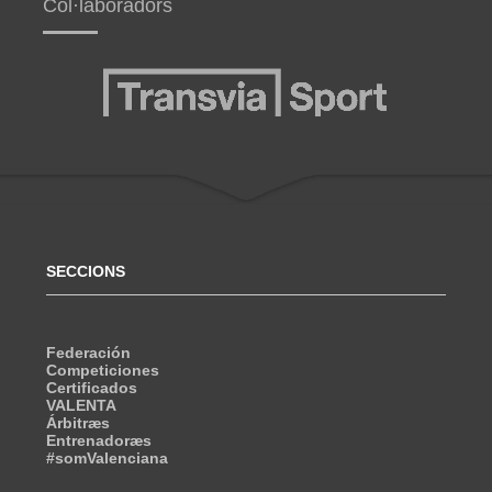
Col·laboradors
SECCIONS
Federación
Competiciones
Certificados
VALENTA
Árbitræs
Entrenadoræs
#somValenciana