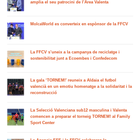
amplia el seu patrocini de l’Àrea Valenta
MolcaWorld es converteix en espònsor de la FFCV
La FFCV s’uneix a la campanya de reciclatge i
sostenibilitat junt a Ecoembes i Confedecom
La gala ‘TORNEM!’ reuneix a Aldaia el futbol
valencià en un emotiu homenatge a la solidaritat i la
reconstrucció
La Selecció Valenciana sub12 masculina i Valenta
comencen a preparar el torneig TORNEM! al Family
Sport Center