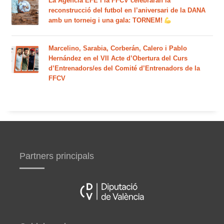
La Agencia EFE i la FFCV celebraran la
reconstrucció del futbol en l’aniversari de la DANA
amb un torneig i una gala: TORNEM!
Marcelino, Sarabia, Corberán, Calero i Pablo
Hernández en el VII Acte d’Obertura del Curs
d’Entrenadors/es del Comité d’Entrenadors de la
FFCV
Partners principals