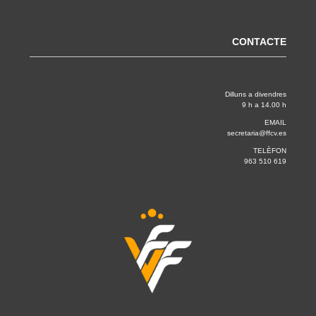
CONTACTE
Dilluns a divendres
9 h a 14.00 h
EMAIL
secretaria@ffcv.es
TELÈFON
963 510 619