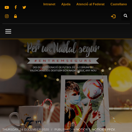
Intranet
Ajuda
Atenció al Federat
Castellano
THURSDAY, 24 DECEMBER 2020
/
PUBLISHED IN
NOTÍCIES
,
NOTÍCIES FFCV
,