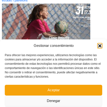
estadis i pavellons
Gestionar consentimiento
Para ofrecer las mejores experiencias, utilizamos tecnologías como las
cookies para almacenar y/o acceder a la información del dispositivo. El
Clínic Valenta de futbol a Benidorm el 31 d’octubre amb el CF Benidorm
consentimiento de estas tecnologías nos permitirá procesar datos como el
comportamiento de navegación o las identificaciones únicas en este sitio.
No consentir o retirar el consentimiento, puede afectar negativamente a
ciertas características y funciones.
Aceptar
Denegar