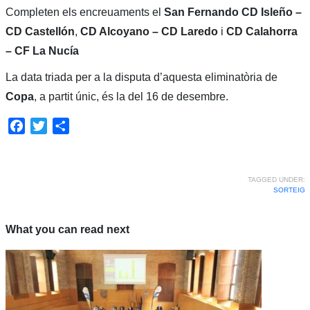
Completen els encreuaments el
San Fernando CD Isleño –
CD Castellón
,
CD Alcoyano – CD Laredo
i
CD Calahorra
– CF La Nucía
La data triada per a la disputa d’aquesta eliminatòria de
Copa
, a partit únic, és la del 16 de desembre.
Facebook
Twitter
Share
TAGGED UNDER:
SORTEIG
What you can read next