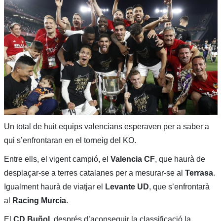
Un total de huit equips valencians esperaven per a saber a
qui s’enfrontaran en el torneig del KO.
Entre ells, el vigent campió, el
Valencia CF
, que haurà de
desplaçar-se a terres catalanes per a mesurar-se al
Terrasa
.
Igualment haurà de viatjar el
Levante UD
, que s’enfrontarà
al
Racing Murcia
.
El
CD Buñol
, després d’aconseguir la classificació la