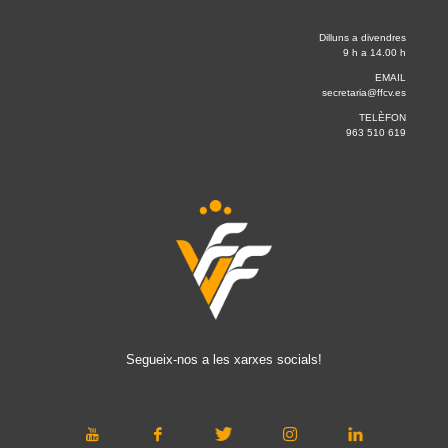
Dilluns a divendres
9 h a 14.00 h
EMAIL
secretaria@ffcv.es
TELÈFON
963 510 619
Segueix-nos a les xarxes socials!