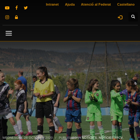
Intranet
Ajuda
Atenció al Federat
Castellano
WEDNESDAY, 28 OCTOBER 2020
/
PUBLISHED IN
NOTÍCIES
,
NOTÍCIES FFCV
,