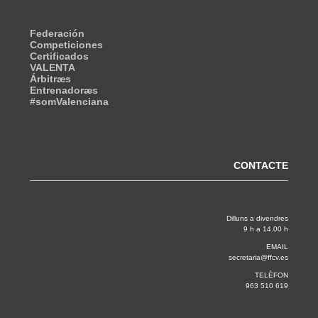
Federación
Competiciones
Certificados
VALENTA
Árbitræs
Entrenadoræs
#somValenciana
CONTACTE
Dilluns a divendres
9 h a 14.00 h
EMAIL
secretaria@ffcv.es
TELÈFON
963 510 619