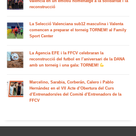
valencià en un emotiu homenatge a la solidaritat i la
reconstrucció
La Selecció Valenciana sub12 masculina i Valenta
comencen a preparar el torneig TORNEM! al Family
Sport Center
La Agencia EFE i la FFCV celebraran la
reconstrucció del futbol en l’aniversari de la DANA
amb un torneig i una gala: TORNEM!
Marcelino, Sarabia, Corberán, Calero i Pablo
Hernández en el VII Acte d’Obertura del Curs
d’Entrenadors/es del Comité d’Entrenadors de la
FFCV