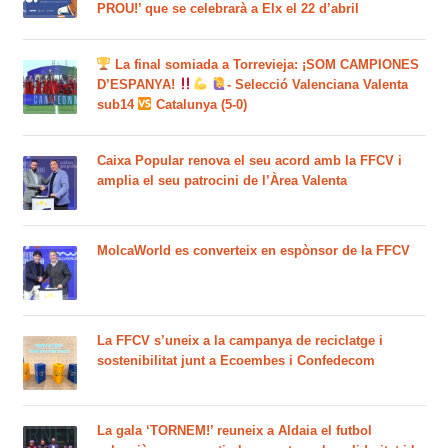
PROU!’ que se celebrarà a Elx el 22 d’abril
La final somiada a Torrevieja: ¡SOM CAMPIONES
D’ESPANYA!
- Selecció Valenciana Valenta
sub14
Catalunya (5-0)
Caixa Popular renova el seu acord amb la FFCV i
amplia el seu patrocini de l’Àrea Valenta
MolcaWorld es converteix en espònsor de la FFCV
La FFCV s’uneix a la campanya de reciclatge i
sostenibilitat junt a Ecoembes i Confedecom
La gala ‘TORNEM!’ reuneix a Aldaia el futbol