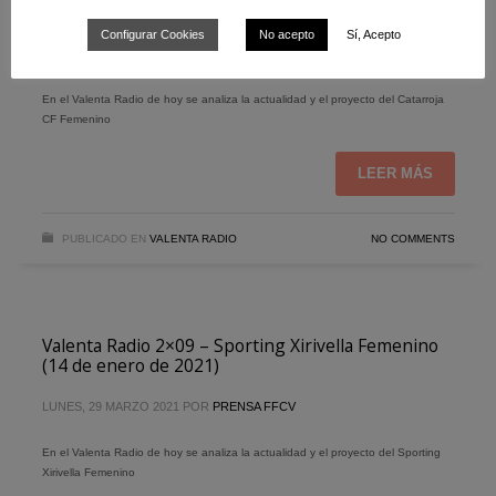
enero de 2021)
Configurar Cookies
No acepto
Sí, Acepto
LUNES, 29 MARZO 2021
POR
PRENSA FFCV
En el Valenta Radio de hoy se analiza la actualidad y el proyecto del Catarroja
CF Femenino
LEER MÁS
PUBLICADO EN
VALENTA RADIO
NO COMMENTS
Valenta Radio 2×09 – Sporting Xirivella Femenino
(14 de enero de 2021)
LUNES, 29 MARZO 2021
POR
PRENSA FFCV
En el Valenta Radio de hoy se analiza la actualidad y el proyecto del Sporting
Xirivella Femenino