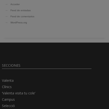
Acceder
Feed de entradas
Feed de comentarios
WordPress.org
SECCIONES
Valenta
Clínics
‘Valenta visita tu cole’
Campus
Selecció