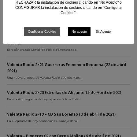
RECHAZAR la instalación de cookies clicando en “No Acepto" o
CONFIGURAR la instalación de cookies clicando en “Configurar
Cookies”.
POSTS RECIENTES
Configurar Cookies
No acepto
Sí, Acepto
Primera reunión del Comité de Fútbol Femenino en 110 años de
la FFCV
El recién creado Comité de Fútbol Femenino se r...
Valenta Radio 2×21 Guerreras Femenino Requena (22 de abril
2021)
Una nueva entrega de Valenta Radio que nos trae...
Valenta Radio 2×20 Estrellas de Alicante 15 de Abril de 2021
En nuestro programa de hoy repasamos la actuali...
Valenta Radio 2×19 – CD San Lorenzo (8 de abril de 2021)
En el episodio de hoy conocemos el trabajo desa...
Valenta – Pioneras 02 con Berna Molina (6 de abril de 2021)