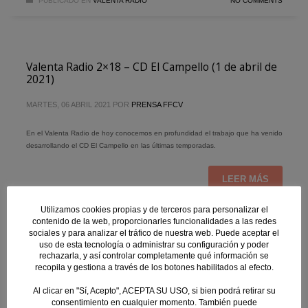
PUBLICADO EN
VALENTA RADIO
NO COMMENTS
Valenta Radio 2×18 – CD El Campello (1 de abril de
2021)
MARTES, 06 ABRIL 2021
POR
PRENSA FFCV
En el Valenta Radio de hoy conocemos en profundidad el trabajo que ha venido
desarrollando el CD El Campello en las últimas temporadas.
LEER MÁS
Utilizamos cookies propias y de terceros para personalizar el
PUBLICADO EN
VALENTA RADIO
NO COMMENTS
contenido de la web, proporcionarles funcionalidades a las redes
sociales y para analizar el tráfico de nuestra web. Puede aceptar el
uso de esta tecnología o administrar su configuración y poder
rechazarla, y así controlar completamente qué información se
recopila y gestiona a través de los botones habilitados al efecto.
Al clicar en "Sí, Acepto", ACEPTA SU USO, si bien podrá retirar su
consentimiento en cualquier momento. También puede