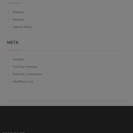
Noticias
Noticias
Valenta Radio
META
Acceder
Feed de entradas
Feed de comentarios
WordPress.org