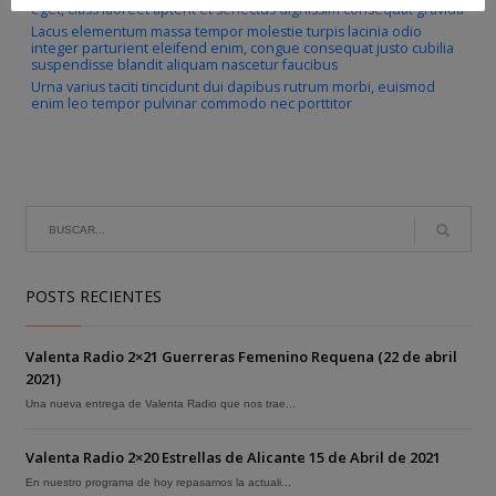
eget, class laoreet aptent et senectus dignissim consequat gravida
Lacus elementum massa tempor molestie turpis lacinia odio
integer parturient eleifend enim, congue consequat justo cubilia
suspendisse blandit aliquam nascetur faucibus
Urna varius taciti tincidunt dui dapibus rutrum morbi, euismod
enim leo tempor pulvinar commodo nec porttitor
POSTS RECIENTES
Valenta Radio 2×21 Guerreras Femenino Requena (22 de abril
2021)
Una nueva entrega de Valenta Radio que nos trae...
Valenta Radio 2×20 Estrellas de Alicante 15 de Abril de 2021
En nuestro programa de hoy repasamos la actuali...