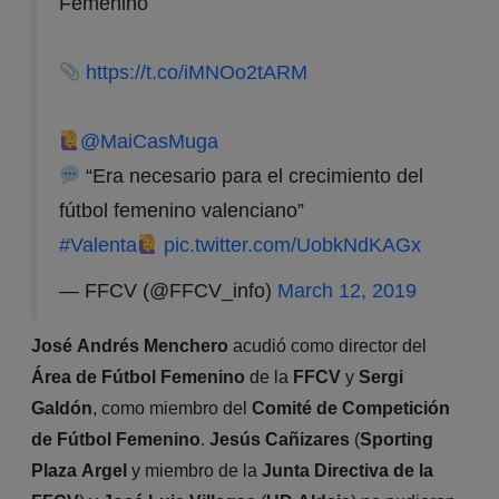
Femenino
https://t.co/iMNOo2tARM
@MaiCasMuga
“Era necesario para el crecimiento del
fútbol femenino valenciano”
#Valenta
pic.twitter.com/UobkNdKAGx
— FFCV (@FFCV_info)
March 12, 2019
José Andrés Menchero
acudió como director del
Área de Fútbol Femenino
de la
FFCV
y
Sergi
Galdón
, como miembro del
Comité de Competición
de Fútbol Femenino
.
Jesús Cañizares
(
Sporting
Plaza Argel
y miembro de la
Junta Directiva de la