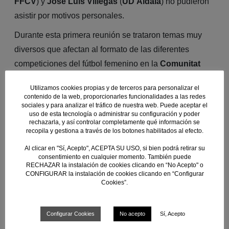
FFCV
) y
José Luis Villegas
(
UD Aldaia
) no pudieron
asistir por motivos personales.
Durante esta primera reunión se trataron temas muy
diversos que afectan al formato de las diferentes
competiciones del fútbol femenino en la
Comunitat
Valenciana
.
Utilizamos cookies propias y de terceros para personalizar el
contenido de la web, proporcionarles funcionalidades a las redes
Facebook
Mastodon
Email
Compartir
sociales y para analizar el tráfico de nuestra web. Puede aceptar el
uso de esta tecnología o administrar su configuración y poder
rechazarla, y así controlar completamente qué información se
recopila y gestiona a través de los botones habilitados al efecto.
Al clicar en "Sí, Acepto", ACEPTA SU USO, si bien podrá retirar su
consentimiento en cualquier momento. También puede
RECHAZAR la instalación de cookies clicando en “No Acepto" o
CONFIGURAR la instalación de cookies clicando en “Configurar
Cookies”.
What you can read next
Configurar Cookies
No acepto
Sí, Acepto
Tortor in quis auctor semper aenean mus ullamcorper ridiculus