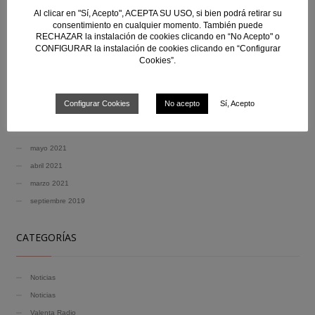
Valenta Radio 2×19 – CD San Lorenzo (8 de abril de 2021)
Al clicar en "Sí, Acepto", ACEPTA SU USO, si bien podrá retirar su
consentimiento en cualquier momento. También puede
En el episodio de hoy conocemos el trabajo desa...
RECHAZAR la instalación de cookies clicando en “No Acepto" o
CONFIGURAR la instalación de cookies clicando en “Configurar
Valenta – Pioneras 02 con Berna Molina (6 de abril de 2021)
Cookies”.
Entrevista en profundidad con uno de los pioner...
Configurar Cookies
No acepto
Sí, Acepto
ARCHIVOS
mayo 2021
abril 2021
marzo 2021
septiembre 2019
CATEGORÍAS
Noticias
Noticias
Valenta Radio