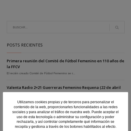
POSTS RECIENTES
Primera reunión del Comité de Fútbol Femenino en 110 años de
la FFCV
El recién creado Comité de Fútbol Femenino se r...
Valenta Radio 2×21 Guerreras Femenino Requena (22 de abril
2021)
Una nueva entrega de Valenta Radio que nos trae...
Utilizamos cookies propias y de terceros para personalizar el
contenido de la web, proporcionarles funcionalidades a las redes
sociales y para analizar el tráfico de nuestra web. Puede aceptar el
Valenta Radio 2×20 Estrellas de Alicante 15 de Abril de 2021
uso de esta tecnología o administrar su configuración y poder
En nuestro programa de hoy repasamos la actuali...
rechazarla, y así controlar completamente qué información se
recopila y gestiona a través de los botones habilitados al efecto.