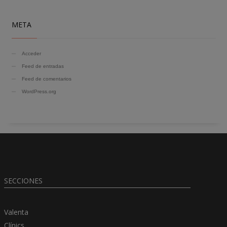
META
Acceder
Feed de entradas
Feed de comentarios
WordPress.org
SECCIONES
Valenta
Clínics