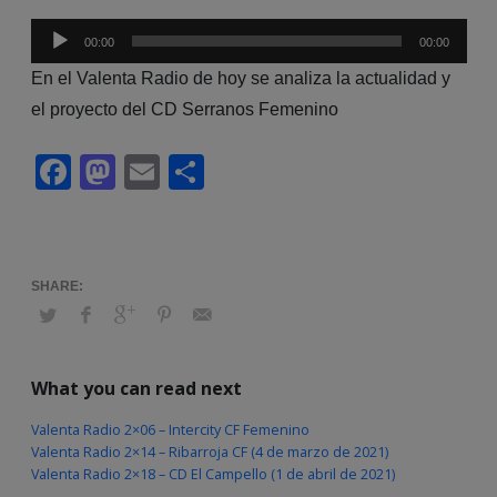
00:00
00:00
Reproductor
En el Valenta Radio de hoy se analiza la actualidad y
de
el proyecto del CD Serranos Femenino
audio
Facebook
Mastodon
Email
Compartir
What you can read next
Valenta Radio 2×06 – Intercity CF Femenino
Valenta Radio 2×14 – Ribarroja CF (4 de marzo de 2021)
Valenta Radio 2×18 – CD El Campello (1 de abril de 2021)