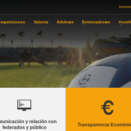
Intranet
mpeticiones
Valenta
Àrbitræs
Entrenadoræs
#somV
unicación y relación con
Transparencia Económi
federados y público