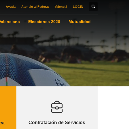
Ayuda
Atenció al Federat
Valencià
LOGIN
alenciana
Elecciones 2026
Mutualidad
Contratación de Servicios
ca