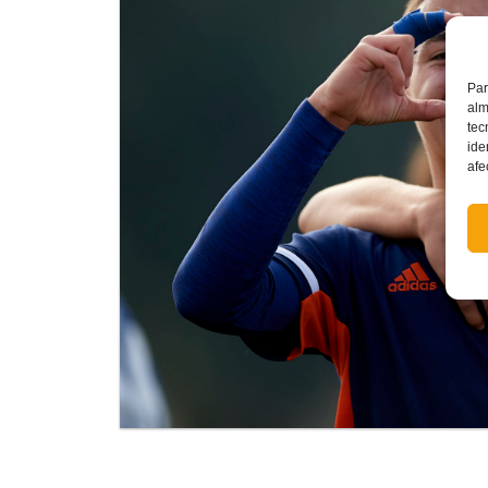
Par
alm
tec
ide
afe