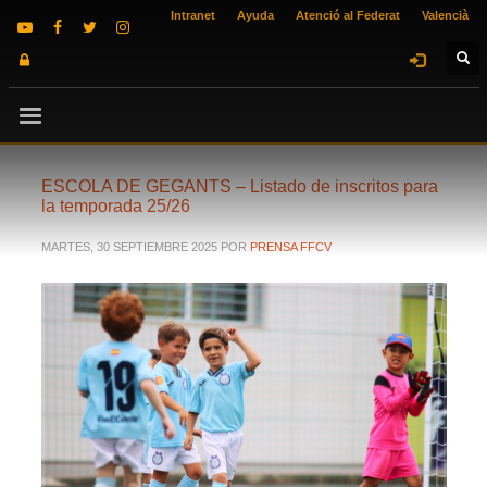
Intranet
Ayuda
Atenció al Federat
Valencià
ESCOLA DE GEGANTS – Listado de inscritos para
la temporada 25/26
MARTES, 30 SEPTIEMBRE 2025
POR
PRENSA FFCV