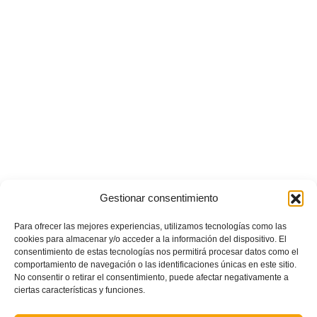
Gestionar consentimiento
POSTS RECIENTES
Para ofrecer las mejores experiencias, utilizamos tecnologías como las
Este es el grupo y calendario de Tercera Federación
cookies para almacenar y/o acceder a la información del dispositivo. El
Futfem RFEF para la temporada 2026/2027
consentimiento de estas tecnologías nos permitirá procesar datos como el
comportamiento de navegación o las identificaciones únicas en este sitio.
No consentir o retirar el consentimiento, puede afectar negativamente a
ciertas características y funciones.
Ferran Torres se da un baño de masas y se convierte
en el embajador de la Comunitat Valenciana