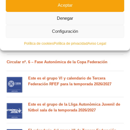
Aceptar
Denegar
Estos son los dos grupos y calendarios de Lliga
Comunitat para la temporada 2026/2027
Configuración
Política de cookies
Política de privacidad
Aviso Legal
Circular nº. 7 – IV Supercopa Comunitat FFCV Futsal
Circular nº. 6 – Fase Autonómica de la Copa Federación
Este es el grupo VI y calendario de Tercera
Federación RFEF para la temporada 2026/2027
Este es el grupo de la Lliga Autonòmica Juvenil de
fútbol sala de la temporada 2026/2027