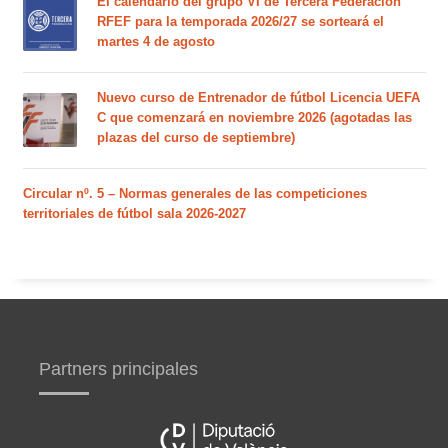
El calendario del grupo VI de Tercera Federación
RFEF para la temporada 2026/27 se sorteará el
martes 4 de agosto
Nuevo curso de Entrenador de fútbol Licencia UEFA
C que comenzará en noviembre 2026 (agotadas las
plazas del curso de septiembre)
Circular nº. 5 – Normas generales de las competiciones
territoriales de fútbol sala 2026-2027
Partners principales