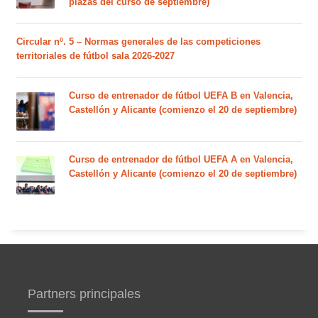
plazas del curso de septiembre)
Circular nº. 5 – Normas generales de las competiciones
territoriales de fútbol sala 2026-2027
Curso de entrenador de fútbol UEFA B en Valencia,
Castellón y Alicante (comienzo el 20 de septiembre)
Curso de entrenador de fútbol UEFA A en Valencia,
Castellón y Alicante (comienzo el 20 de septiembre)
Partners principales