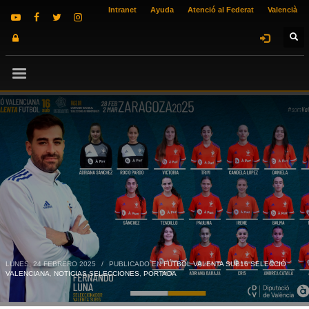
Intranet
Ayuda
Atenció al Federat
Valencià
LUNES, 24 FEBRERO 2025
/
PUBLICADO EN
FÚTBOL VALENTA SUB16 SELECCIÓ
VALENCIANA
,
NOTICIAS SELECCIONES
,
PORTADA