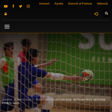
Intranet
Ayuda
Atenció al Federat
Valencià
JUEVES, 30 MAYO 2024
/
PUBLICADO EN
ACTUALIDAD
,
NOTICIAS FFCV
,
NOTICIAS
FÚTBOL SALA