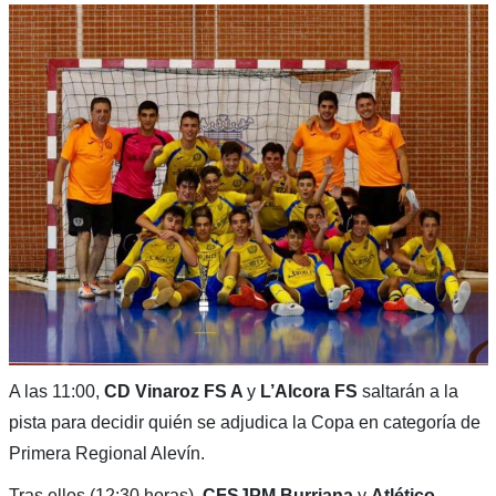
A las 11:00,
CD Vinaroz FS A
y
L’Alcora FS
saltarán a la
pista para decidir quién se adjudica la Copa en categoría de
Primera Regional Alevín.
Tras ellos (12:30 horas),
CFSJPM Burriana
y
Atlético