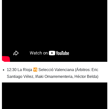
12:30 La Rioja
Selecció Valenciana (Árbitros: Eric
Santiago Vélez, Iñaki Omarrementeria, Héctor Belda)