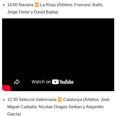
10:00 Navarra
La Rioja (Árbitros: Francesc Bañó,
Jorge Ferrer y David Barba)
12:30 Selecció Valenciana
Catalunya (Árbitros: José
Miguel Carballa, Nicolae Dragos Serban y Alejandro
García)