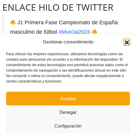
ENLACE HILO DE TWITTER
J1 Primera Fase Campeonato de España
masculino de fútbol
#Murcia2023
Gestionar consentimiento
Selecció Valenciana sub14
Para ofrecer las mejores experiencias, utilizamos tecnologías como las
cookies para almacenar y/o acceder a la información del dispositivo. El
consentimiento de estas tecnologías nos permitirá procesar datos como el
@FedFutbolCeuta
comportamiento de navegación o las identificaciones únicas en este sitio.
No consentir o retirar el consentimiento, puede afectar negativamente a
ciertas características y funciones.
José Antonio Pérez (San Pedro del Pinatar)
Aceptar
10:00 am
Denegar
EN DIRECTE ➥
Configuración
https://t.co/OM8atQqf7q
#SomValenciana