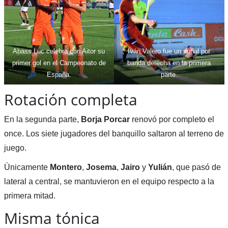
Abass Luc celebra con Aitor su
Iván Valero fue un puñal por
primer gol en el Campeonato de
banda derecha en la primera
España.
parte.
Rotación completa
En la segunda parte,
Borja Porcar
renovó por completo el
once. Los siete jugadores del banquillo saltaron al terreno de
juego.
Únicamente
Montero
,
Josema
,
Jairo
y
Yulián
, que pasó de
lateral a central, se mantuvieron en el equipo respecto a la
primera mitad.
Misma tónica