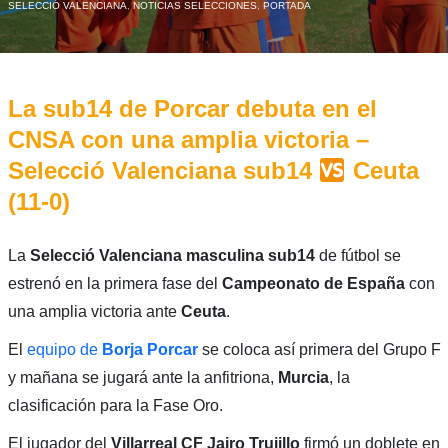
SELECCIÓ VALENCIANA
,
NOTICIAS SELECCIONES
,
PORTADA
La sub14 de Porcar debuta en el
CNSA con una amplia victoria –
Selecció Valenciana sub14
Ceuta
(11-0)
La
Selecció Valenciana masculina sub14
de fútbol se
estrenó en la primera fase del
Campeonato de España
con
una amplia victoria ante
Ceuta
.
El
equipo de
Borja
Porcar
se coloca así primera del Grupo F
y mañana se jugará ante la anfitriona,
Murcia
, la
clasificación para la Fase Oro.
El jugador del
Villarreal CF Jairo Trujillo
firmó un doblete en