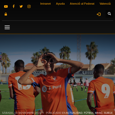
Intranet
Ayuda
Atenció al Federat
Valencià
SÁBADO, 04 NOVIEMBRE 2023
/
PUBLICADO EN
ACTUALIDAD
,
FÚTBOL MASC. SUB14