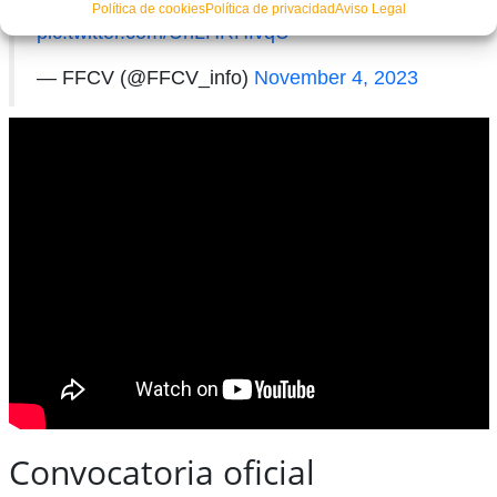
Política de cookies
Política de privacidad
Aviso Legal
pic.twitter.com/UnLHRHfvqU
— FFCV (@FFCV_info)
November 4, 2023
Convocatoria oficial