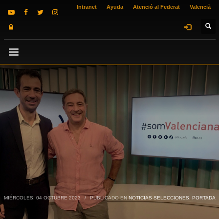
Intranet
Ayuda
Atenció al Federat
Valencià
MIÉRCOLES, 04 OCTUBRE 2023
/
PUBLICADO EN
NOTICIAS SELECCIONES
,
PORTADA