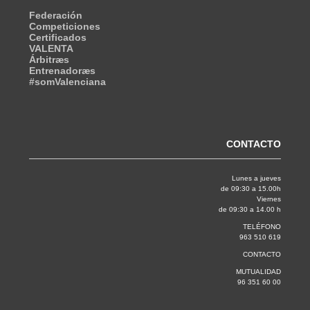
Federación
Competiciones
Certificados
VALENTA
Árbitræs
Entrenadoræs
#somValenciana
CONTACTO
Lunes a jueves
de 09:30 a 15.00h
Viernes
de 09:30 a 14.00 h
TELÉFONO
963 510 619
CONTACTO
MUTUALIDAD
96 351 60 00