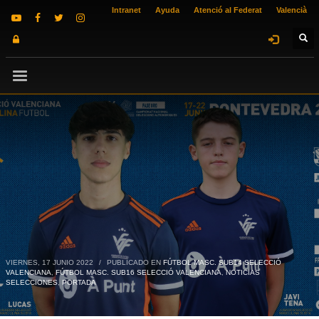
Intranet
Ayuda
Atenció al Federat
Valencià
VIERNES, 17 JUNIO 2022
/
PUBLICADO EN
FÚTBOL MASC. SUB14 SELECCIÓ
VALENCIANA
,
FÚTBOL MASC. SUB16 SELECCIÓ VALENCIANA
,
NOTICIAS
SELECCIONES
,
PORTADA