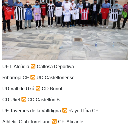
UE L’Alcúdia
Callosa Deportiva
Ribarroja CF
UD Castellonense
UD Vall de Uxó
CD Buñol
CD Utiel
CD Castellón B
UE Tavernes de la Valldigna
Rayo Llíria CF
Athletic Club Torrellano
CFI Alicante