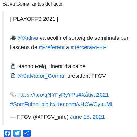
Salva Gomar antes del acto
| PLAYOFFS 2021 |
@Xativa
va acollir el sorteig de semifinals per
l'ascens de
#Preferent
a
#TerceraRFEF
Nacho Reig, tinent d'alcalde
@Salvador_Gomar
, president FFCV
https://t.co/qNYFyRyYPp
#Xàtiva2021
#SomFutbol
pic.twitter.com/vHCWCyuuMl
— FFCV (@FFCV_info)
June 15, 2021
Facebook
Twitter
Compartir