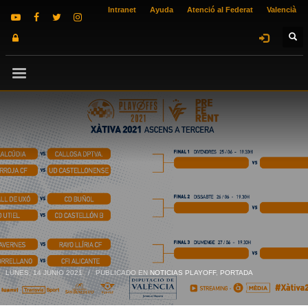
Intranet
Ayuda
Atenció al Federat
Valencià
LUNES, 14 JUNIO 2021
/
PUBLICADO EN
NOTICIAS PLAYOFF
,
PORTADA