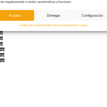
ctar negativamente a ciertas características y funciones.
ga
ga
Aceptar
Denegar
Configuración
ga
ga
Política de cookies
Política de privacidad
Aviso Legal
ga
ga
ga
ga
rga
rga
rga