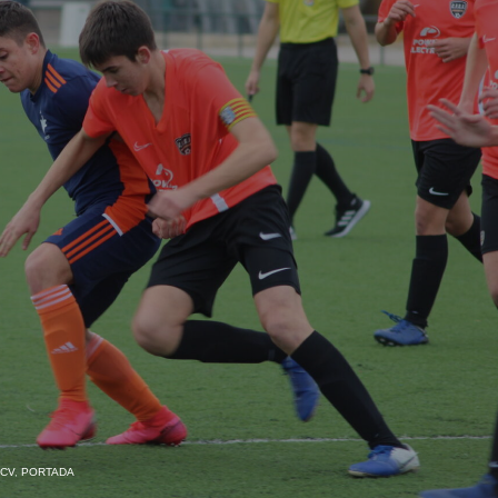
FCV
,
PORTADA