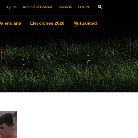
Ayuda
Atenció al Federat
Valencià
LOGIN
alenciana
Elecciones 2026
Mutualidad