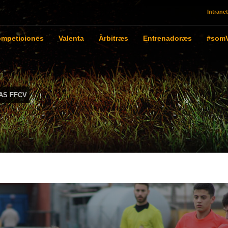
Intranet
mpeticiones
Valenta
Àrbitræs
Entrenadoræs
#somV
AS FFCV