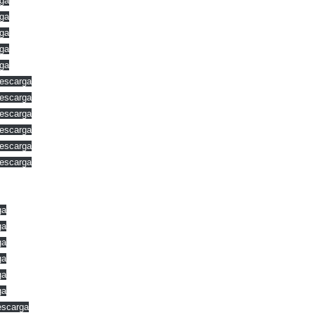
ga
ga
ga
ga
ga
escarga
escarga
escarga
escarga
escarga
escarga
ga
ga
ga
ga
ga
ga
scarga