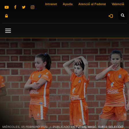
Intranet
Ayuda
Atenció al Federat
Valencià
MIÉRCOLES, 05 FEBRERO 2020
/
PUBLICADO EN
FUTSAL MASC. SUB10 SELECCIÓ