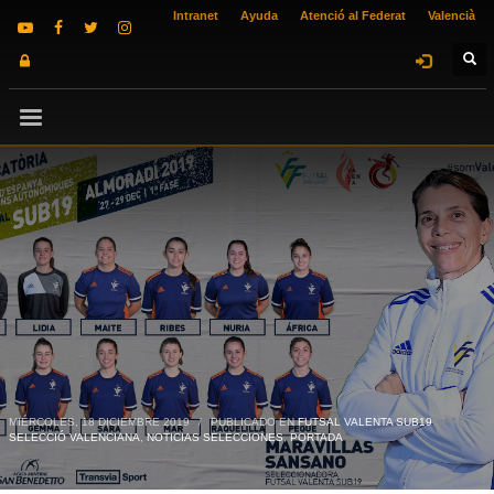
Intranet
Ayuda
Atenció al Federat
Valencià
MIÉRCOLES, 18 DICIEMBRE 2019
/
PUBLICADO EN
FUTSAL VALENTA SUB19
SELECCIÓ VALENCIANA
,
NOTICIAS SELECCIONES
,
PORTADA