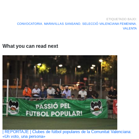
ETIQUETADO BAJO:
CONVOCATORIA
,
MARAVILLAS SANSANO
,
SELECCIÓ VALENCIANA FEMENINA
,
VALENTA
What you can read next
| REPORTAJE | Clubes de fútbol populares de la Comunitat Valenciana:
«Un voto, una persona»