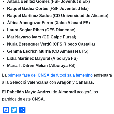
Aitana Benítez Gómez
(
FSF Joventut d’Elx
)
Raquel Gadea Cortés
(
FSF Joventut d’Elx
)
Raquel Martínez Sadoc
(
CD Universidad de Alicante
)
África Abengozar Ferrer
(
Xaloc Alacant FS
)
Laura Seglar Ribes
(
CFS Dianense
)
Mar Navarro Ivars
(
CD Calpe Futsal
)
Nuria Berenguer Verdú
(
CFS Ribeco Castalla
)
Gemma Escrich Murria
(
CD Almassera FS
)
Lidia Martínez Mayoral
(
Alboraya FS
)
María T. Ditren Melian
(
Alboraya FS
)
La
primera fase del
CNSA
de futbol sala femenino
enfrentará
a la
Selecció Valenciana
con
Aragón
y
Canarias
.
El
Pabellón Mayte Andreu
de
Almoradí
acogerá los
partidos de este
CNSA
.
Facebook
Twitter
Compartir