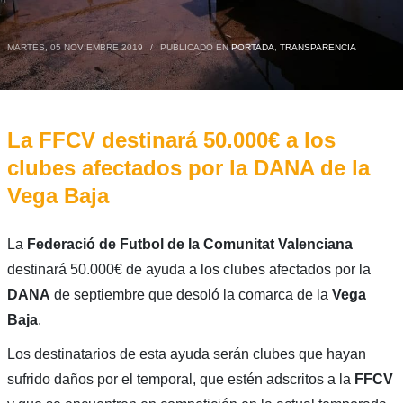
MARTES, 05 NOVIEMBRE 2019
/
PUBLICADO EN
PORTADA
,
TRANSPARENCIA
La FFCV destinará 50.000€ a los
clubes afectados por la DANA de la
Vega Baja
La
Federació de Futbol de la Comunitat Valenciana
destinará 50.000€ de ayuda a los clubes afectados por la
DANA
de septiembre que desoló la comarca de la
Vega
Baja
.
Los destinatarios de esta ayuda serán clubes que hayan
sufrido daños por el temporal, que estén adscritos a la
FFCV