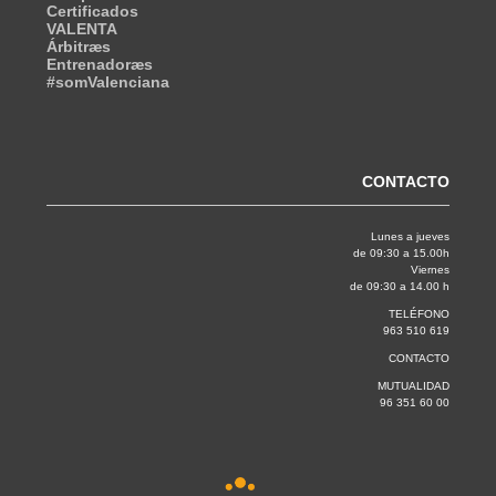
Certificados
VALENTA
Árbitræs
Entrenadoræs
#somValenciana
CONTACTO
Lunes a jueves
de 09:30 a 15.00h
Viernes
de 09:30 a 14.00 h
TELÉFONO
963 510 619
CONTACTO
MUTUALIDAD
96 351 60 00