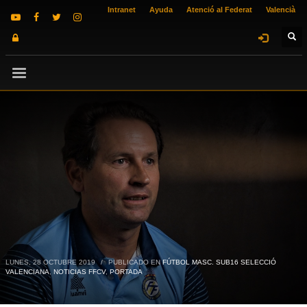
Intranet
Ayuda
Atenció al Federat
Valencià
LUNES, 28 OCTUBRE 2019
/
PUBLICADO EN
FÚTBOL MASC. SUB16 SELECCIÓ
VALENCIANA
,
NOTICIAS FFCV
,
PORTADA