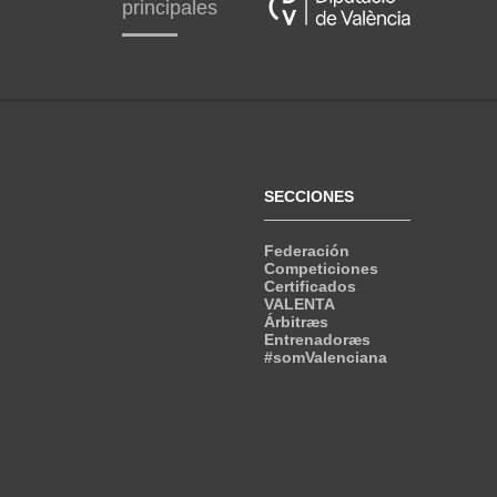
principales
SECCIONES
Federación
Competiciones
Certificados
VALENTA
Árbitræs
Entrenadoræs
#somValenciana