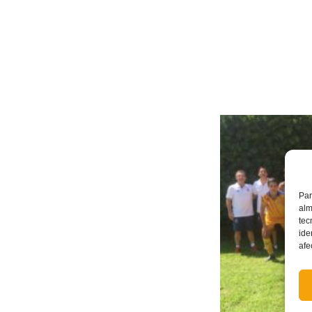
Par
alm
tec
ide
afe