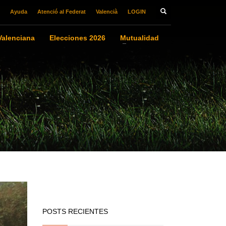
Ayuda
Atenció al Federat
Valencià
LOGIN
alenciana
Elecciones 2026
Mutualidad
POSTS RECIENTES