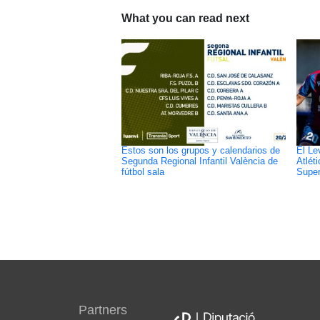
What you can read next
Estos son los grupos y calendarios de
El Le
Segunda Regional Infantil València de
Atlét
fútbol sala
Super
Partners