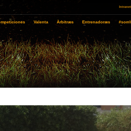
Intranet
mpeticiones
Valenta
Àrbitræs
Entrenadoræs
#somV