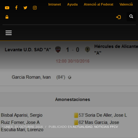
Intranet
Ayuda
Atenció al Federat
Valencià
LUNES, 31 OCTUBRE 2016
/
PUBLICADO EN
ACTUALIDAD
,
NOTICIAS FFCV