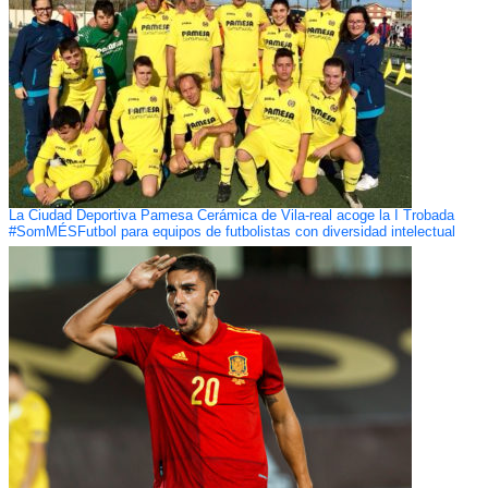
La Ciudad Deportiva Pamesa Cerámica de Vila-real acoge la I Trobada
#SomMÉSFutbol para equipos de futbolistas con diversidad intelectual