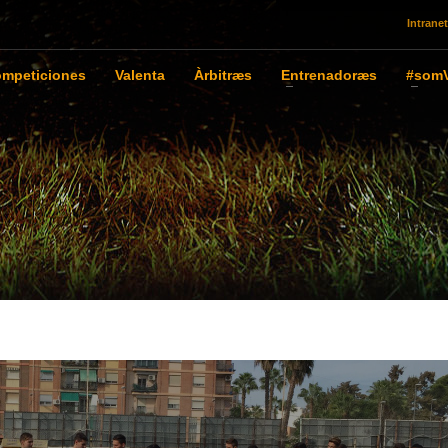
Intranet
mpeticiones
Valenta
Àrbitræs
Entrenadoræs
#somV