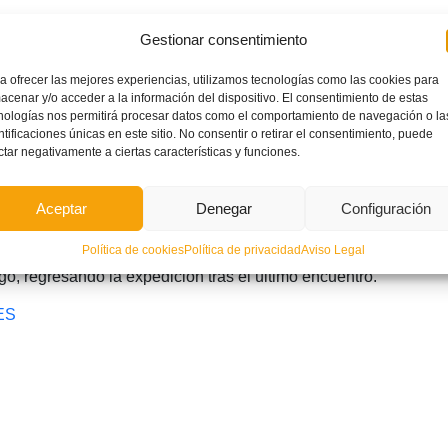
á el próximo domingo, día 27 de diciembre, a las 8:00 horas,
Gestionar consentimiento
 de San Luis de Valencia con los miembros representantes de
irá en autocar hasta Elche, donde se sumarán los jugadores y
a ofrecer las mejores experiencias, utilizamos tecnologías como las cookies para
acenar y/o acceder a la información del dispositivo. El consentimiento de estas
las 10:00 horas en la Ciudad Deportiva de Elche (campo 5). A
nologías nos permitirá procesar datos como el comportamiento de navegación o la
ntificaciones únicas en este sitio. No consentir o retirar el consentimiento, puede
amiento de ambas selecciones hasta las 12:30 horas, en que
ctar negativamente a ciertas características y funciones.
nde ya quedarán alojados al mediodía. El lunes, día 28, ambas
atos de España ante la Selección de Canarias a las 10:00
Aceptar
Denegar
Configuración
mpo Municipal ‘José Barnés’. Los valencianos se enfrentarán a
l martes, día 29, ante los anfitriones, Región de Murcia, con
Política de cookies
Política de privacidad
Aviso Legal
o, regresando la expedición tras el último encuentro.
ES