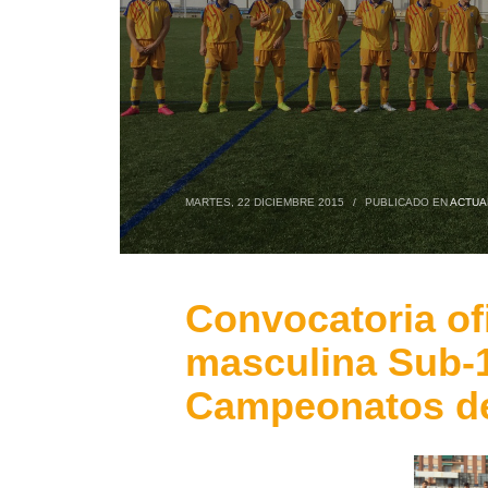
MARTES, 22 DICIEMBRE 2015
/
PUBLICADO EN
ACTUA
Convocatoria ofi
masculina Sub-1
Campeonatos d