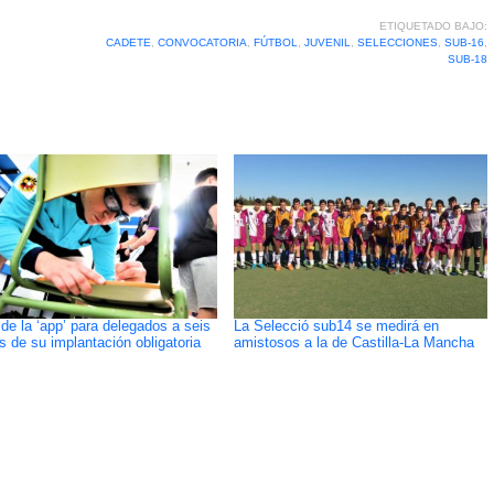
ETIQUETADO BAJO:
CADETE
,
CONVOCATORIA
,
FÚTBOL
,
JUVENIL
,
SELECCIONES
,
SUB-16
,
SUB-18
 de la ‘app’ para delegados a seis
La Selecció sub14 se medirá en
 de su implantación obligatoria
amistosos a la de Castilla-La Mancha