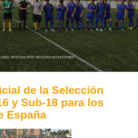
LIDAD
,
NOTICIAS FFCV
,
NOTICIAS SELECCIONES
cial de la Selección
6 y Sub-18 para los
e España