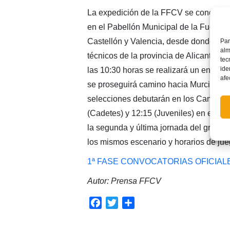
La expedición de la FFCV se concentrar
en el Pabellón Municipal de la Fuente
Castellón y Valencia, desde donde part
Par
alm
técnicos de la provincia de Alicante a 
tec
ide
las 10:30 horas se realizará un entren
afe
se proseguirá camino hacia Murcia, do
selecciones debutarán en los Campeon
(Cadetes) y 12:15 (Juveniles) en el Ca
la segunda y última jornada del grupo e
los mismos escenario y horarios de jueg
1ª FASE CONVOCATORIAS OFICIAL
Autor: Prensa FFCV
Facebook
Twitter
Compartir