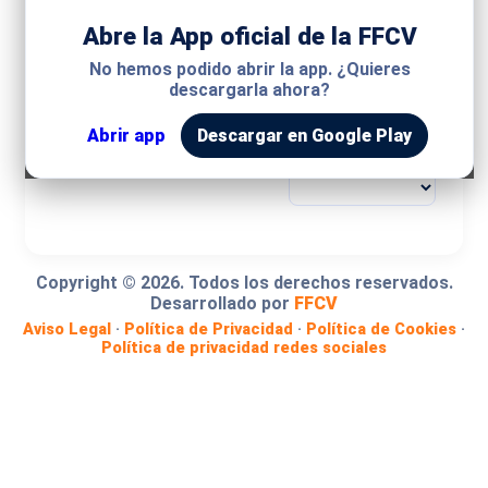
Abre la App oficial de la FFCV
MODALIDAD
No hemos podido abrir la app. ¿Quieres
descargarla ahora?
COMPETICIÓN
Abrir app
Descargar en Google Play
GRUPO
Copyright ©
2026
. Todos los derechos reservados.
Desarrollado por
FFCV
Aviso Legal
·
Política de Privacidad
·
Política de Cookies
·
Política de privacidad redes sociales