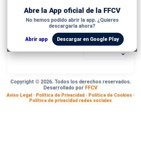
Abre la App oficial de la FFCV
MODALIDAD
No hemos podido abrir la app. ¿Quieres
descargarla ahora?
COMPETICIÓN
Abrir app
Descargar en Google Play
GRUPO
Copyright ©
2026
. Todos los derechos reservados.
Desarrollado por
FFCV
Aviso Legal
·
Política de Privacidad
·
Política de Cookies
·
Política de privacidad redes sociales