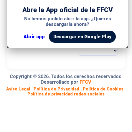
Abre la App oficial de la FFCV
MODALIDAD
No hemos podido abrir la app. ¿Quieres
descargarla ahora?
COMPETICIÓN
Abrir app
Descargar en Google Play
GRUPO
Copyright ©
2026
. Todos los derechos reservados.
Desarrollado por
FFCV
Aviso Legal
·
Política de Privacidad
·
Política de Cookies
·
Política de privacidad redes sociales