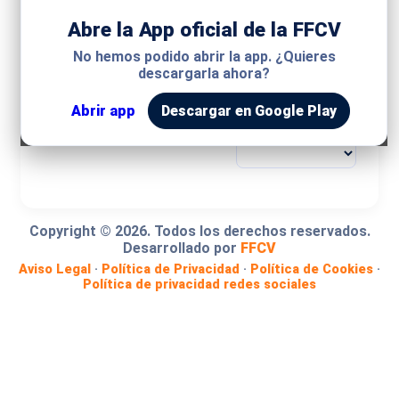
Abre la App oficial de la FFCV
MODALIDAD
No hemos podido abrir la app. ¿Quieres
descargarla ahora?
COMPETICIÓN
Abrir app
Descargar en Google Play
GRUPO
Copyright ©
2026
. Todos los derechos reservados.
Desarrollado por
FFCV
Aviso Legal
·
Política de Privacidad
·
Política de Cookies
·
Política de privacidad redes sociales