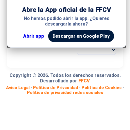
Abre la App oficial de la FFCV
MODALIDAD
No hemos podido abrir la app. ¿Quieres
descargarla ahora?
COMPETICIÓN
Abrir app
Descargar en Google Play
GRUPO
Copyright ©
2026
. Todos los derechos reservados.
Desarrollado por
FFCV
Aviso Legal
·
Política de Privacidad
·
Política de Cookies
·
Política de privacidad redes sociales