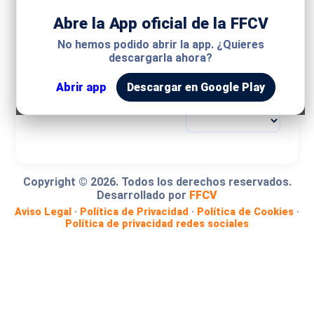
Abre la App oficial de la FFCV
MODALIDAD
No hemos podido abrir la app. ¿Quieres
descargarla ahora?
COMPETICIÓN
Abrir app
Descargar en Google Play
GRUPO
Copyright ©
2026
. Todos los derechos reservados.
Desarrollado por
FFCV
Aviso Legal
·
Política de Privacidad
·
Política de Cookies
·
Política de privacidad redes sociales