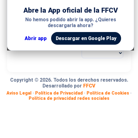
Abre la App oficial de la FFCV
MODALIDAD
No hemos podido abrir la app. ¿Quieres
descargarla ahora?
COMPETICIÓN
Abrir app
Descargar en Google Play
GRUPO
Copyright ©
2026
. Todos los derechos reservados.
Desarrollado por
FFCV
Aviso Legal
·
Política de Privacidad
·
Política de Cookies
·
Política de privacidad redes sociales