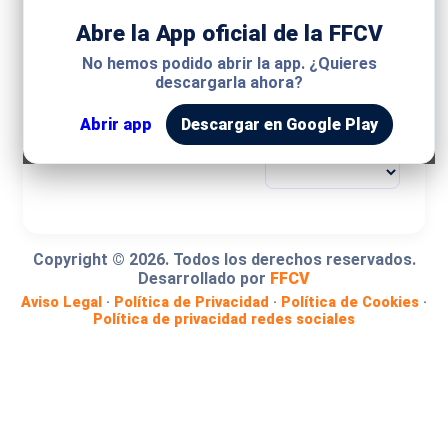
Abre la App oficial de la FFCV
MODALIDAD
No hemos podido abrir la app. ¿Quieres
descargarla ahora?
COMPETICIÓN
Abrir app
Descargar en Google Play
GRUPO
Copyright ©
2026
. Todos los derechos reservados.
Desarrollado por
FFCV
Aviso Legal
·
Política de Privacidad
·
Política de Cookies
·
Política de privacidad redes sociales