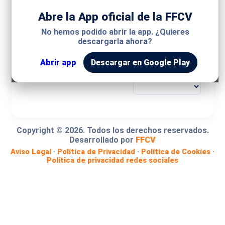
Abre la App oficial de la FFCV
MODALIDAD
No hemos podido abrir la app. ¿Quieres
descargarla ahora?
COMPETICIÓN
Abrir app
Descargar en Google Play
GRUPO
Copyright ©
2026
. Todos los derechos reservados.
Desarrollado por
FFCV
Aviso Legal
·
Política de Privacidad
·
Política de Cookies
·
Política de privacidad redes sociales