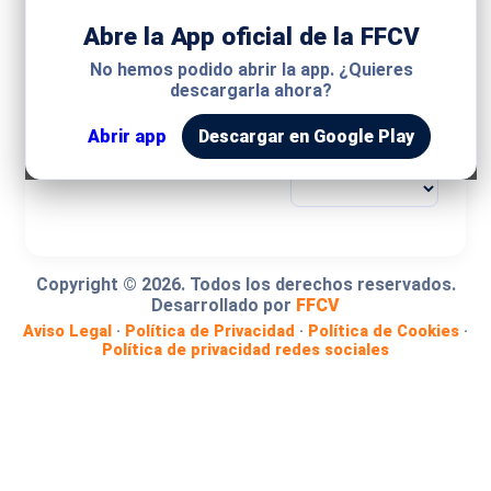
Abre la App oficial de la FFCV
MODALIDAD
No hemos podido abrir la app. ¿Quieres
descargarla ahora?
COMPETICIÓN
Abrir app
Descargar en Google Play
GRUPO
Copyright ©
2026
. Todos los derechos reservados.
Desarrollado por
FFCV
Aviso Legal
·
Política de Privacidad
·
Política de Cookies
·
Política de privacidad redes sociales