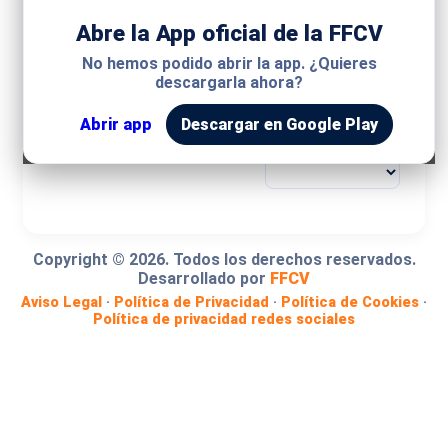
Abre la App oficial de la FFCV
MODALIDAD
No hemos podido abrir la app. ¿Quieres
descargarla ahora?
COMPETICIÓN
Abrir app
Descargar en Google Play
GRUPO
Copyright ©
2026
. Todos los derechos reservados.
Desarrollado por
FFCV
Aviso Legal
·
Política de Privacidad
·
Política de Cookies
·
Política de privacidad redes sociales